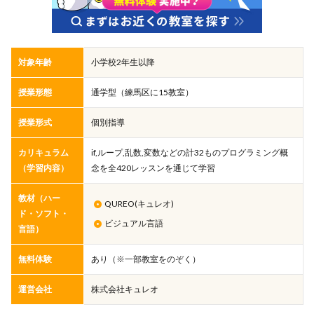
対象年齢
小学校2年生以降
授業形態
通学型（練馬区に15教室）
授業形式
個別指導
カリキュラム
if,ループ,乱数,変数などの計32ものプログラミング概
（学習内容）
念を全420レッスンを通じて学習
教材（ハー
QUREO(キュレオ)
ド・ソフト・
ビジュアル言語
言語）
無料体験
あり（※一部教室をのぞく）
運営会社
株式会社キュレオ