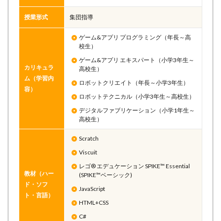
授業形式
集団指導
ゲーム&アプリ プログラミング（年長～高
校生）
ゲーム&アプリ エキスパート（小学3年生～
カリキュラ
高校生）
ム（学習内
ロボットクリエイト（年長～小学3年生）
容）
ロボットテクニカル（小学3年生～高校生）
デジタルファブリケーション（小学1年生～
高校生）
Scratch
Viscuit
レゴ® エデュケーション SPIKE™ Essential
教材（ハー
(SPIKE™ベーシック)
ド・ソフ
JavaScript
ト・言語）
HTML+CSS
C#