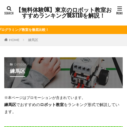
【無料体験OK】東京のロボット教室お
すすめランキングBEST10を解説！
を徹底比較！
HOME
練馬区
CATEGORY
練馬区
※本ページはプロモーションが含まれています。
練馬区
でおすすめの
ロボット教室
をランキング形式で解説してい
ます。