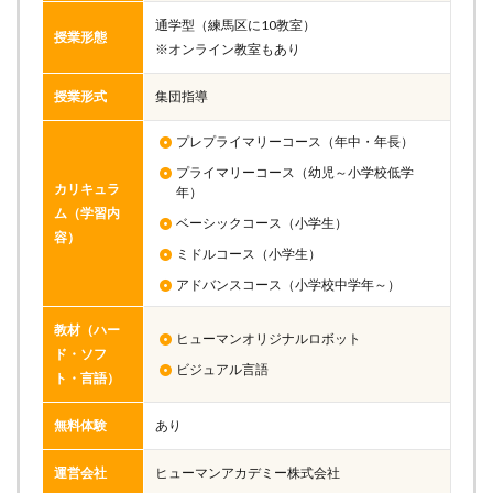
通学型（練馬区に10教室）
授業形態
※オンライン教室もあり
授業形式
集団指導
プレプライマリーコース（年中・年長）
プライマリーコース（幼児～小学校低学
カリキュラ
年）
ム（学習内
ベーシックコース（小学生）
容）
ミドルコース（小学生）
アドバンスコース（小学校中学年～）
教材（ハー
ヒューマンオリジナルロボット
ド・ソフ
ビジュアル言語
ト・言語）
無料体験
あり
運営会社
ヒューマンアカデミー株式会社