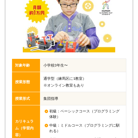
対象年齢
小学校3年生〜
通学型（練馬区に1教室）
授業形態
※オンライン教室もあり
授業形式
集団指導
初級：ベーシックコース（プログラミング
体験）
カリキュラ
中級：ミドルコース（プログラミングに馴
ム（学習内
れる）
容）