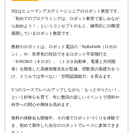
3位はヒューマンアカデミージュニアのロボット教室です。
「初めてのプログラミングは、ロボット教室で楽しみなが
ら始めよう！」というコンセプトのもと、練馬区に10教室
展開しているロボット教室です。
教材のロボットは、ロボット電話の「RoBoHoN（ロボホ
ン）」や、世界初の対話できるロボット宇宙飛行士
「KIROBO（キロボ）」（トヨタ自動車、電通と共同開
発）を開発した高橋智隆先生が監修。理数系の基礎力をつ
け、ドリルでは学べない「空間認識能力」を育みます。
5つのコースでレベルアップしながら「もっとやりたい！」
という好奇心を育て、年に数回の楽しいイベントで理科や
科学への関心や興味を高めます。
無料の体験会も開催中。その場でロボットづくりを体験で
き、初めて製作した自分のロボットでレースに参加できま
すよ！