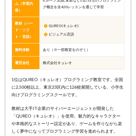
if,ループ,乱数,変数などの計32ものプログラミン
ム（学習内
グ概念を全420レッスンを通じて学習
容）
教材（ハー
QUREO(キュレオ)
ド・ソフ
ビジュアル言語
ト・言語）
無料体験
あり（※一部教室をのぞく）
運営会社
株式会社キュレオ
1位はQUREO（キュレオ）プログラミング教室です。全国
に2,500校以上、東京23区内に126校展開している、小学生
向けプログラミングスクールです。
教材は大手IT企業のサイバーエージェントが開発した
「QUREO（キュレオ）」を使用。魅力的なキャラクター
や本格的なストーリー設定があり、ゲームを作りながら楽
しく夢中になってプログラミング学習を進められます。