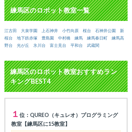
練馬区のロボット教室一覧
江古田
大泉学園
上石神井
小竹向原
桜台
石神井公園
新
桜台
地下鉄赤塚
豊島園
中村橋
練馬
練馬春日町
練馬高
野台
光が丘
氷川台
富士見台
平和台
武蔵関
練馬区のロボット教室おすすめラン
キングBEST4
１
位：QUREO（キュレオ）プログラミング
教室【練馬区に15教室】