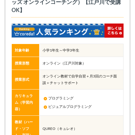
ッズ オンラインコーチング）【江戸川で受講
OK】
対象年齢
小学1年生～中学3年生
授業形態
オンライン（江戸川対象）
オンライン教材で自学自習＋月3回のコーチ面
授業形式
談＋チャットサポート
カリキュラ
プログラミング
ム（学習内
ビジュアルプログラミング
容）
教材（ハー
ド・ソフ
QUREO（キュレオ）