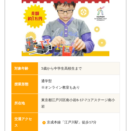
対象年齢
5歳から中学生高校生まで
通学型
授業形態
※オンライン教室もあり
東京都江戸川区南小岩8-17-7コアステージ南小
所在地
岩
交通アクセ
京成本線「江戸川駅」徒歩17分
ス