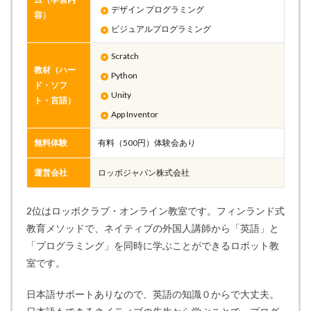
デザイン プログラミング
容）
ビジュアルプログラミング
Scratch
教材（ハー
Python
ド・ソフ
Unity
ト・言語）
App Inventor
無料体験
有料（500円）体験会あり
運営会社
ロッボジャパン株式会社
2位はロッボクラブ・オンライン教室です。フィンランド式
教育メソッドで、ネイティブの外国人講師から「英語」と
「プログラミング」を同時に学ぶことができるロボット教
室です。
日本語サポートありなので、英語の知識０からで大丈夫。