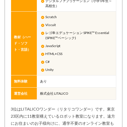
デジタルファブリケーション（小学1年生～
高校生）
Scratch
Viscuit
レゴ® エデュケーション SPIKE™ Essential
教材（ハー
(SPIKE™ベーシック)
ド・ソフ
JavaScript
ト・言語）
HTML+CSS
C#
Unity
無料体験
あり
運営会社
株式会社 LITALICO
3位はLITALICOワンダー（リタリコワンダー）です。東京
23区内に11教室構えているロボット教室になります。遠方
にお住まいのお子様向けに、通学不要のオンライン教室も