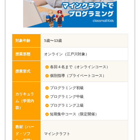
対象年齢
5歳〜13歳
授業形態
オンライン（江戸川対象）
各回４名まで（オンラインコース）
授業形式
個別指導（プライベートコース）
プログラミング初級
カリキュラ
プログラミング中級
ム（学習内
プログラミング上級
容）
短期集中コース（限定開催）
教材（ハー
ド・ソフ
マインクラフト