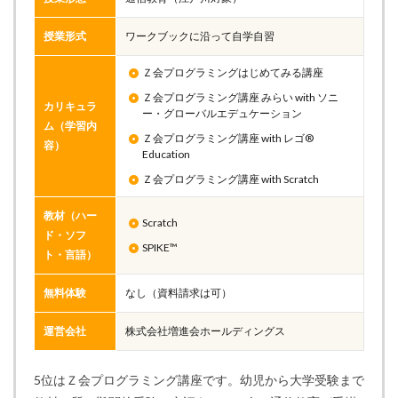
授業形式
ワークブックに沿って自学自習
Ｚ会プログラミングはじめてみる講座
Ｚ会プログラミング講座 みらい with ソニ
カリキュラ
ー・グローバルエデュケーション
ム（学習内
Ｚ会プログラミング講座 with レゴ®
容）
Education
Ｚ会プログラミング講座 with Scratch
教材（ハー
Scratch
ド・ソフ
SPIKE™
ト・言語）
無料体験
なし（資料請求は可）
運営会社
株式会社増進会ホールディングス
5位はＺ会プログラミング講座です。幼児から大学受験まで