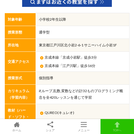
対象年齢
小学校2年生以降
授業形態
通学型
所在地
東京都江戸川区北小岩2-6-1 サニーハイム小岩1F
京成本線「京成小岩駅」徒歩3分
交通アクセス
京成本線「江戸川駅」徒歩16分
授業形式
個別指導
カリキュラム
if,ループ,乱数,変数などの計32ものプログラミング概
（学習内容）
念を全420レッスンを通じて学習
教材（ハー
QUREO(キュレオ)
ド・ソフト・
ビジュアル言語
言語）
ホーム
シェア
メニュー
TOPへ