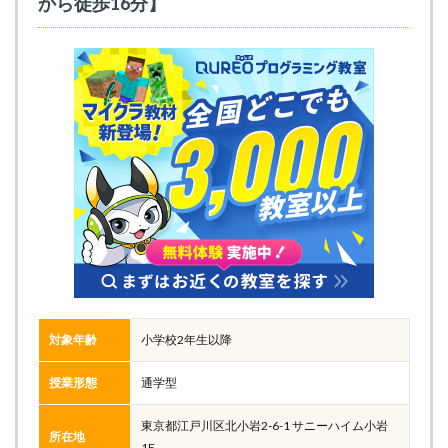
から徒歩16分】
対象年齢
小学校2年生以降
授業形態
通学型
東京都江戸川区北小岩2-6-1 サニーハイム小岩
所在地
1F