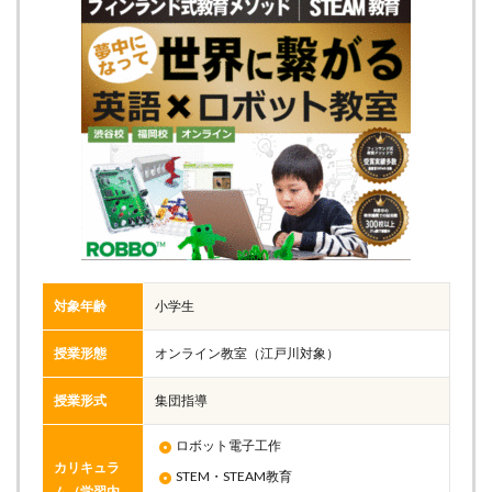
対象年齢
小学生
授業形態
オンライン教室（江戸川対象）
授業形式
集団指導
ロボット電子工作
カリキュラ
STEM・STEAM教育
ム（学習内