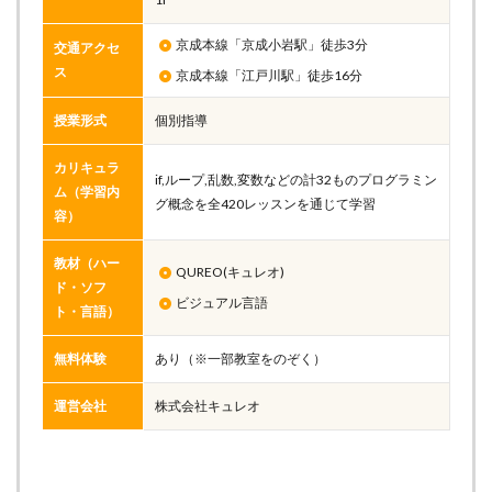
京成本線「京成小岩駅」徒歩3分
交通アクセ
ス
京成本線「江戸川駅」徒歩16分
授業形式
個別指導
カリキュラ
if,ループ,乱数,変数などの計32ものプログラミン
ム（学習内
グ概念を全420レッスンを通じて学習
容）
教材（ハー
QUREO(キュレオ)
ド・ソフ
ビジュアル言語
ト・言語）
無料体験
あり（※一部教室をのぞく）
運営会社
株式会社キュレオ