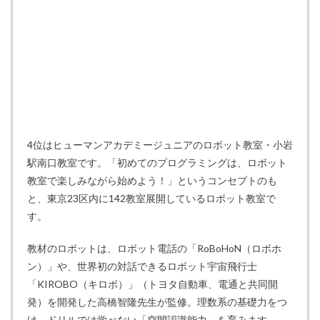
4位はヒューマンアカデミージュニアのロボット教室・小岩
駅南口教室です。「初めてのプログラミングは、ロボット
教室で楽しみながら始めよう！」というコンセプトのも
と、東京23区内に142教室展開しているロボット教室で
す。
教材のロボットは、ロボット電話の「RoBoHoN（ロボホ
ン）」や、世界初の対話できるロボット宇宙飛行士
「KIROBO（キロボ）」（トヨタ自動車、電通と共同開
発）を開発した高橋智隆先生が監修。理数系の基礎力をつ
け、ドリルでは学べない「空間認識能力」を育みます。