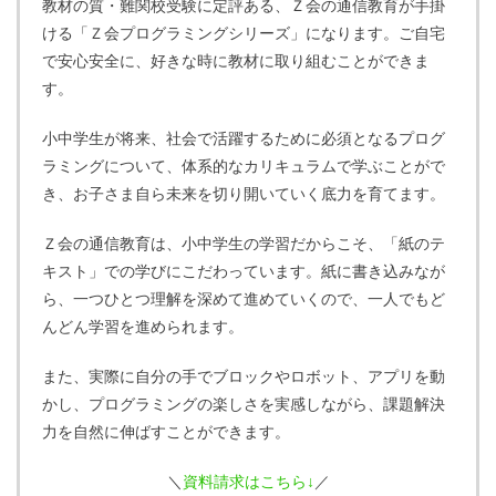
教材の質・難関校受験に定評ある、Ｚ会の通信教育が手掛
ける「Ｚ会プログラミングシリーズ」になります。ご自宅
で安心安全に、好きな時に教材に取り組むことができま
す。
小中学生が将来、社会で活躍するために必須となるプログ
ラミングについて、体系的なカリキュラムで学ぶことがで
き、お子さま自ら未来を切り開いていく底力を育てます。
Ｚ会の通信教育は、小中学生の学習だからこそ、「紙のテ
キスト」での学びにこだわっています。紙に書き込みなが
ら、一つひとつ理解を深めて進めていくので、一人でもど
んどん学習を進められます。
また、実際に自分の手でブロックやロボット、アプリを動
かし、プログラミングの楽しさを実感しながら、課題解決
力を自然に伸ばすことができます。
＼
資料請求はこちら↓
／