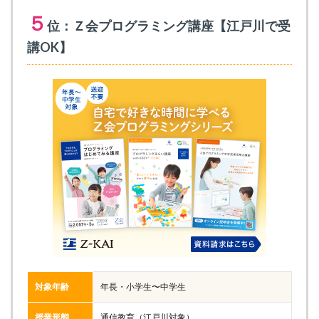
５
位：Ｚ会プログラミング講座【江戸川で受
講OK】
対象年齢
年長・小学生〜中学生
授業形態
通信教育（江戸川対象）