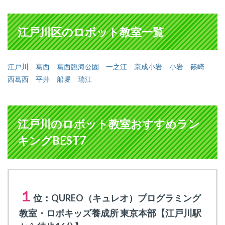
江戸川区のロボット教室一覧
江戸川
葛西
葛西臨海公園
一之江
京成小岩
小岩
篠崎
西葛西
平井
船堀
瑞江
江戸川のロボット教室おすすめラン
キングBEST7
１
位：QUREO（キュレオ）プログラミング
教室・ロボキッズ養成所 東京本部【江戸川駅