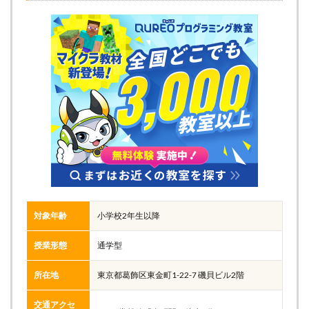
対象年齢
小学校2年生以降
授業形態
通学型
所在地
東京都葛飾区東金町1-22-7 磯貝ビル2階
交通アクセ