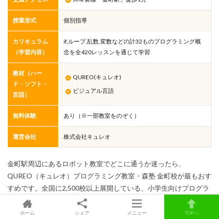
授業形式
個別指導
カリキュラム
if,ループ,乱数,変数などの計32ものプログラミング概
（学習内容）
念を全420レッスンを通じて学習
教材（ハー
QUREO(キュレオ)
ド・ソフト・
ビジュアル言語
言語）
無料体験
あり（※一部教室をのぞく）
運営会社
株式会社キュレオ
金町駅周辺にあるロボット教室でどこに通うか迷ったら、
QUREO（キュレオ）プログラミング教室・森塾 金町校が最もおす
すめです。全国に2,500校以上展開している、小学生向けプログラ
ミングスクールです。
ホーム
シェア
メニュー
TOPへ