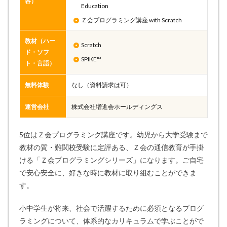
容）
Education
Ｚ会プログラミング講座 with Scratch
教材（ハー
Scratch
ド・ソフ
SPIKE™
ト・言語）
無料体験
なし（資料請求は可）
運営会社
株式会社増進会ホールディングス
5位はＺ会プログラミング講座です。幼児から大学受験まで
教材の質・難関校受験に定評ある、Ｚ会の通信教育が手掛
ける「Ｚ会プログラミングシリーズ」になります。ご自宅
で安心安全に、好きな時に教材に取り組むことができま
す。
小中学生が将来、社会で活躍するために必須となるプログ
ラミングについて、体系的なカリキュラムで学ぶことがで