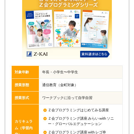
対象年齢
年長・小学生〜中学生
授業形態
通信教育（金町対象）
授業形式
ワークブックに沿って自学自習
Ｚ会プログラミングはじめてみる講座
Ｚ会プログラミング講座 みらい with ソニ
カリキュラ
ー・グローバルエデュケーション
ム（学習内
Ｚ会プログラミング講座 with レゴ®