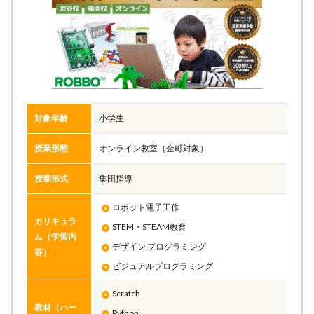
対象年齢
小学生
授業形態
オンライン教室（金町対象）
授業形式
集団指導
ロボット電子工作
カリキュラ
STEM・STEAM教育
ム（学習内
デザイン プログラミング
容）
ビジュアルプログラミング
Scratch
教材（ハー
Python