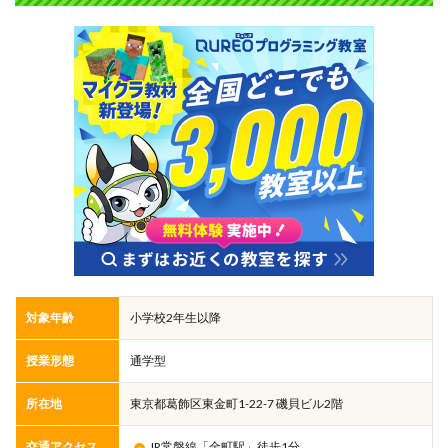
対象年齢
小学校2年生以降
授業形態
通学型
所在地
東京都葛飾区東金町1-22-7 磯貝ビル2階
交通アクセス
JR常磐線「金町駅」徒歩1分