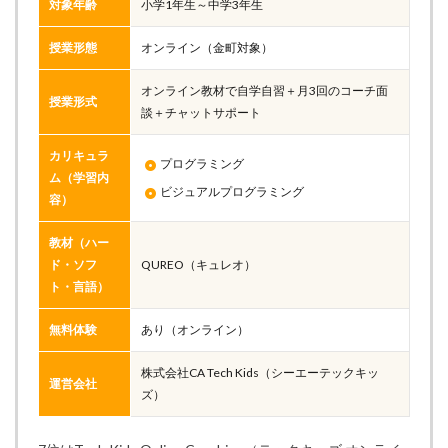
対象年齢
小学1年生～中学3年生
授業形態
オンライン（金町対象）
オンライン教材で自学自習＋月3回のコーチ面
授業形式
談＋チャットサポート
カリキュラ
プログラミング
ム（学習内
ビジュアルプログラミング
容）
教材（ハー
ド・ソフ
QUREO（キュレオ）
ト・言語）
無料体験
あり（オンライン）
株式会社CA Tech Kids（シーエーテックキッ
運営会社
ズ）