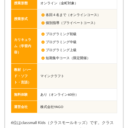
授業形態
オンライン（金町対象）
各回４名まで（オンラインコース）
授業形式
個別指導（プライベートコース）
プログラミング初級
カリキュラ
プログラミング中級
ム（学習内
プログラミング上級
容）
短期集中コース（限定開催）
教材（ハー
ド・ソフ
マインクラフト
ト・言語）
無料体験
あり（オンライン60分）
運営会社
株式会社YAGO
6位はclassmall Kids（クラスモールキッズ）です。クラス