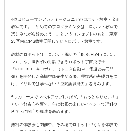
4位はヒューマンアカデミージュニアのロボット教室・金町
教室です。「初めてのプログラミングは、ロボット教室で
楽しみながら始めよう！」というコンセプトのもと、東京
23区内に142教室展開しているロボット教室です。
教材のロボットは、ロボット電話の「RoBoHoN（ロボホ
ン）」や、世界初の対話できるロボット宇宙飛行士
「KIROBO（キロボ）」（トヨタ自動車、電通と共同開
発）を開発した高橋智隆先生が監修。理数系の基礎力をつ
け、ドリルでは学べない「空間認識能力」を育みます。
5つのコースでレベルアップしながら「もっとやりたい！」
という好奇心を育て、年に数回の楽しいイベントで理科や
科学への関心や興味を高めます。
無料の体験会も開催中。その場でロボットづくりを体験で