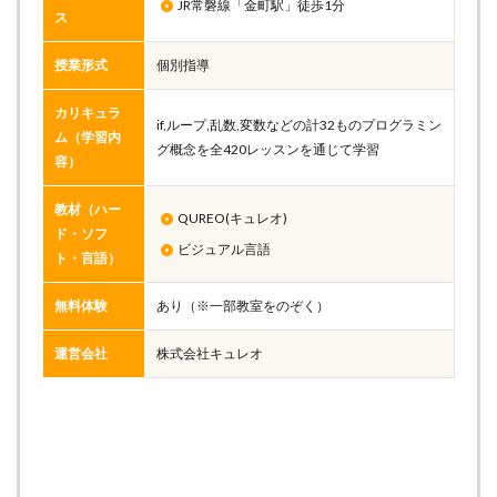
JR常磐線「金町駅」徒歩1分
ス
授業形式
個別指導
カリキュラ
if,ループ,乱数,変数などの計32ものプログラミン
ム（学習内
グ概念を全420レッスンを通じて学習
容）
教材（ハー
QUREO(キュレオ)
ド・ソフ
ビジュアル言語
ト・言語）
無料体験
あり（※一部教室をのぞく）
運営会社
株式会社キュレオ