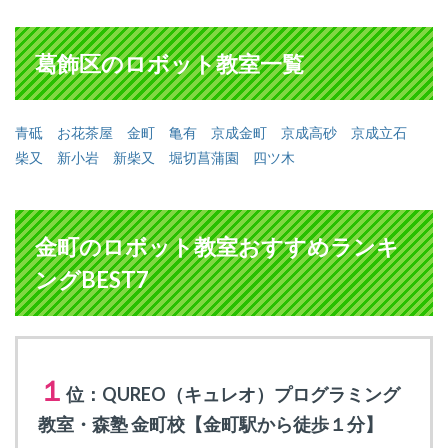
葛飾区のロボット教室一覧
青砥
お花茶屋
金町
亀有
京成金町
京成高砂
京成立石
柴又
新小岩
新柴又
堀切菖蒲園
四ツ木
金町のロボット教室おすすめランキ
ングBEST7
１
位：QUREO（キュレオ）プログラミング
教室・森塾 金町校【金町駅から徒歩１分】