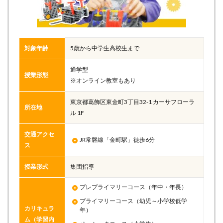
対象年齢
5歳から中学生高校生まで
通学型
授業形態
※オンライン教室もあり
東京都葛飾区東金町3丁目32-1 カーサフローラ
所在地
ル 1F
交通アクセ
JR常磐線「金町駅」徒歩6分
ス
授業形式
集団指導
プレプライマリーコース（年中・年長）
プライマリーコース（幼児～小学校低学
カリキュラ
年）
ム（学習内