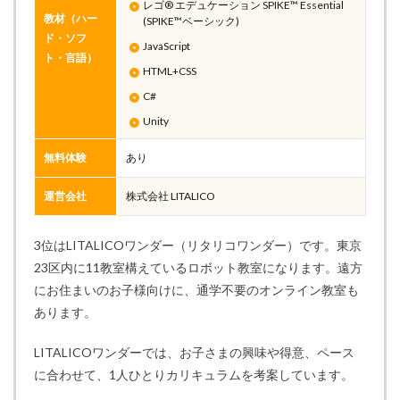
レゴ® エデュケーション SPIKE™ Essential
教材（ハー
(SPIKE™ベーシック)
ド・ソフ
JavaScript
ト・言語）
HTML+CSS
C#
Unity
無料体験
あり
運営会社
株式会社 LITALICO
3位はLITALICOワンダー（リタリコワンダー）です。東京
23区内に11教室構えているロボット教室になります。遠方
にお住まいのお子様向けに、通学不要のオンライン教室も
あります。
LITALICOワンダーでは、お子さまの興味や得意、ペース
に合わせて、1人ひとりカリキュラムを考案しています。