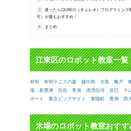
3
迷ったらQUREO（キュレオ）プログラミング
可）が最もおすすめ！
4
まとめ
江東区のロボット教室一覧
有明
有明テニスの森
越中島
大島
亀戸
場
新豊洲
住吉
青海
清澄白河
辰巳
テ
ポート
東京ビッグサイト
東陽町
豊洲
西
木場のロボット教室おすすめ