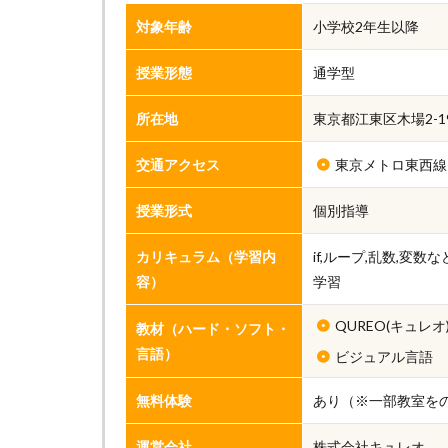
対象年齢
小学校2年生以降
授業形態
通学型
所在地
東京都江東区木場2-19
交通アクセス
東京メトロ東西線
授業形式
個別指導
カリキュラム（学習内
if,ループ,乱数,変
容）
学習
QUREO(キュレオ
教材（ハード・ソフト・
言語）
ビジュアル言語
無料体験
あり（※一部教室を
運営会社
株式会社キュレオ