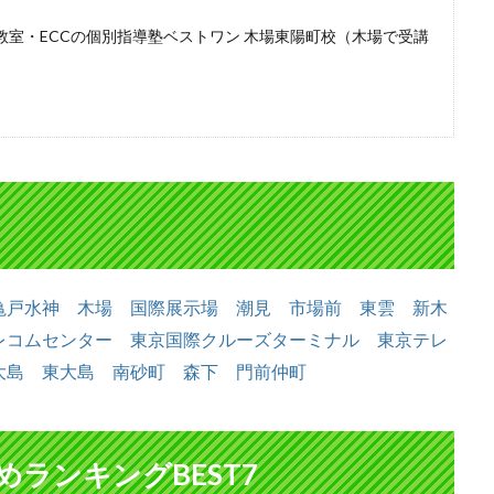
教室・ECCの個別指導塾ベストワン 木場東陽町校（木場で受講
亀戸水神
木場
国際展示場
潮見
市場前
東雲
新木
レコムセンター
東京国際クルーズターミナル
東京テレ
大島
東大島
南砂町
森下
門前仲町
ランキングBEST7