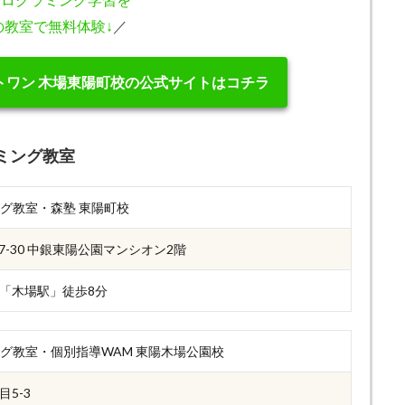
の教室で無料体験↓
／
トワン 木場東陽町校の公式サイトはコチラ
ミング教室
ング教室・森塾 東陽町校
7-30 中銀東陽公園マンシオン2階
「木場駅」徒歩8分
ング教室・個別指導WAM 東陽木場公園校
5-3