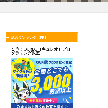
総合ランキング【PR】
１位：
QUREO（キュレオ）プロ
グラミング教室