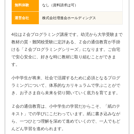
無料体験
なし（資料請求は可）
運営会社
株式会社増進会ホールディングス
4位はＺ会プログラミング講座です。幼児から大学受験まで
教材の質・難関校受験に定評ある、Ｚ会の通信教育が手掛
ける「Ｚ会プログラミングシリーズ」になります。ご自宅
で安心安全に、好きな時に教材に取り組むことができま
す。
小中学生が将来、社会で活躍するために必須となるプログ
ラミングについて、体系的なカリキュラムで学ぶことがで
き、お子さま自ら未来を切り開いていく底力を育てます。
Ｚ会の通信教育は、小中学生の学習だからこそ、「紙のテ
キスト」での学びにこだわっています。紙に書き込みなが
ら、一つひとつ理解を深めて進めていくので、一人でもど
んどん学習を進められます。