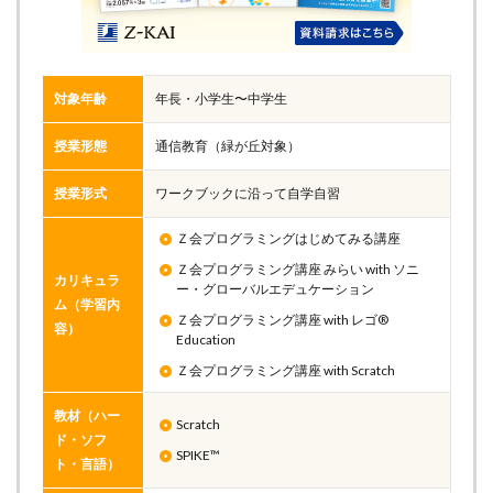
対象年齢
年長・小学生〜中学生
授業形態
通信教育（緑が丘対象）
授業形式
ワークブックに沿って自学自習
Ｚ会プログラミングはじめてみる講座
Ｚ会プログラミング講座 みらい with ソニ
カリキュラ
ー・グローバルエデュケーション
ム（学習内
Ｚ会プログラミング講座 with レゴ®
容）
Education
Ｚ会プログラミング講座 with Scratch
教材（ハー
Scratch
ド・ソフ
SPIKE™
ト・言語）