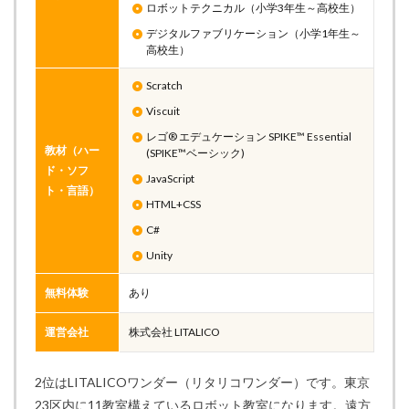
ロボットテクニカル（小学3年生～高校生）
デジタルファブリケーション（小学1年生～
高校生）
Scratch
Viscuit
レゴ® エデュケーション SPIKE™ Essential
教材（ハー
(SPIKE™ベーシック)
ド・ソフ
JavaScript
ト・言語）
HTML+CSS
C#
Unity
無料体験
あり
運営会社
株式会社 LITALICO
2位はLITALICOワンダー（リタリコワンダー）です。東京
23区内に11教室構えているロボット教室になります。遠方