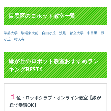
目黒区のロボット教室一覧
学芸大学
駒場東大前
自由が丘
洗足
都立大学
中目黒
緑
が丘
祐天寺
緑が丘のロボット教室おすすめラン
キングBEST6
１
位：ロッボクラブ・オンライン教室【緑が
丘で受講OK】