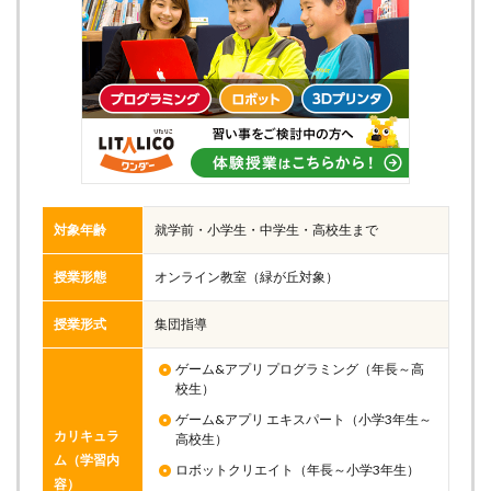
対象年齢
就学前・小学生・中学生・高校生まで
授業形態
オンライン教室（緑が丘対象）
授業形式
集団指導
ゲーム&アプリ プログラミング（年長～高
校生）
ゲーム&アプリ エキスパート（小学3年生～
カリキュラ
高校生）
ム（学習内
ロボットクリエイト（年長～小学3年生）
容）