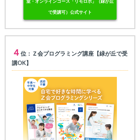
室・オンラインコース「リモロボ」（緑が丘
で受講可）公式サイト
４
位：Ｚ会プログラミング講座【緑が丘で受
講OK】