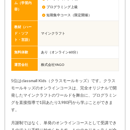
ム（学習内
プログラミング上級
容）
短期集中コース（限定開催）
教材（ハー
ド・ソフ
マインクラフト
ト・言語）
無料体験
あり（オンライン60分）
運営会社
株式会社YAGO
5位はclassmall Kids（クラスモールキッズ）です。クラス
モールキッズのオンラインコースは、完全オリジナルで開
発したマインクラフトのワールドを舞台に、プログラミン
グを直接指導で1回あたり3,980円から学ぶことができま
す。
月謝制ではなく、単発のオンラインコースとして受講でき
るのでより手軽に始められます。１つのカリキュラムが全