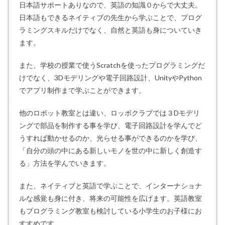
日本語サポートありなので、英語の知識０からで大丈夫。
日本語もできるネイティブの先生から学ぶことで、プログ
ラミングスキルだけでなく、自然と英語も身についていき
ます。
また、学校の授業で使うScratchを使ったプログラミングだ
けでなく、3Dモデリングや電子回路設計、UnityやPython
でアプリ制作まで学ぶことができます。
他のロボット教室とは違い、ロッボクラブでは３Dモデリ
ングで部品を制作する事を学び、電子回路設計を学んでど
うすれば動かせるのか、光らせる事ができるのかを学び、
「自分の頭の中にある新しいモノを世の中に新しく創造す
る」方法を学んでいきます。
また、ネイティブと英語で学ぶことで、インターナショナ
ルな感覚も身に付き、将来の可能性を広げます。英語教室
もプログラミング教室も検討している小学生のお子様にお
すすめです。