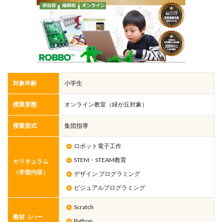
対象年齢
小学生
授業形態
オンライン教室（緑が丘対象）
授業形式
集団指導
ロボット電子工作
STEM・STEAM教育
カリキュラム
（学習内容）
デザイン プログラミング
ビジュアルプログラミング
Scratch
教材（ハー
Python