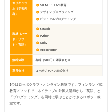
カリキュラ
STEM・STEAM教育
ム（学習内
デザイン プログラミング
容）
ビジュアルプログラミング
Scratch
教材（ハー
Python
ド・ソフ
Unity
ト・言語）
App Inventor
無料体験
有料（500円）体験会あり
運営会社
ロッボジャパン株式会社
1位はロッボクラブ・オンライン教室です。フィンランド式
教育メソッドで、ネイティブの外国人講師から「英語」と
「プログラミング」を同時に学ぶことができるロボット教
室です。