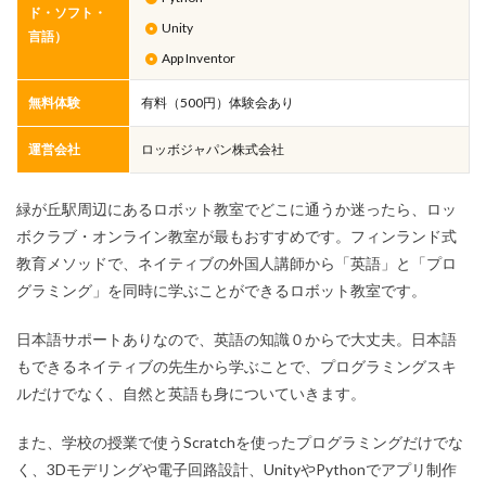
ド・ソフト・
Unity
言語）
App Inventor
無料体験
有料（500円）体験会あり
運営会社
ロッボジャパン株式会社
緑が丘駅周辺にあるロボット教室でどこに通うか迷ったら、ロッ
ボクラブ・オンライン教室が最もおすすめです。フィンランド式
教育メソッドで、ネイティブの外国人講師から「英語」と「プロ
グラミング」を同時に学ぶことができるロボット教室です。
日本語サポートありなので、英語の知識０からで大丈夫。日本語
もできるネイティブの先生から学ぶことで、プログラミングスキ
ルだけでなく、自然と英語も身についていきます。
また、学校の授業で使うScratchを使ったプログラミングだけでな
く、3Dモデリングや電子回路設計、UnityやPythonでアプリ制作