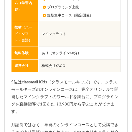
ム（学習内
プログラミング上級
容）
短期集中コース（限定開催）
教材（ハー
ド・ソフ
マインクラフト
ト・言語）
無料体験
あり（オンライン60分）
運営会社
株式会社YAGO
5位はclassmall Kids（クラスモールキッズ）です。クラス
モールキッズのオンラインコースは、完全オリジナルで開
発したマインクラフトのワールドを舞台に、プログラミン
グを直接指導で1回あたり3,980円から学ぶことができま
す。
月謝制ではなく、単発のオンラインコースとして受講でき
るのでより手軽に始められます。１つのカリキュラムが全