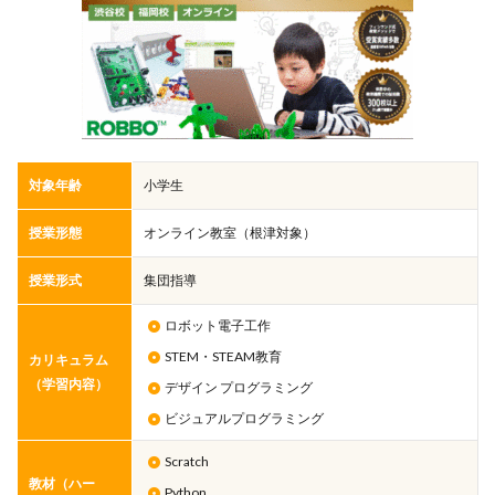
対象年齢
小学生
授業形態
オンライン教室（根津対象）
授業形式
集団指導
ロボット電子工作
STEM・STEAM教育
カリキュラム
（学習内容）
デザイン プログラミング
ビジュアルプログラミング
Scratch
教材（ハー
Python