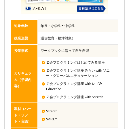
対象年齢
年長・小学生〜中学生
授業形態
通信教育（根津対象）
授業形式
ワークブックに沿って自学自習
Ｚ会プログラミングはじめてみる講座
Ｚ会プログラミング講座 みらい with ソニ
カリキュラ
ー・グローバルエデュケーション
ム（学習内
Ｚ会プログラミング講座 with レゴ®
容）
Education
Ｚ会プログラミング講座 with Scratch
教材（ハー
Scratch
ド・ソフ
SPIKE™
ト・言語）