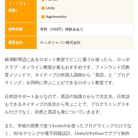
ド・ソフト・
Unity
言語）
App Inventor
無料体験
有料（500円）体験会あり
運営会社
ロッボジャパン株式会社
根津駅周辺にあるロボット教室でどこに通うか迷ったら、ロッボ
クラブ・オンライン教室が最もおすすめです。フィンランド式教
育メソッドで、ネイティブの外国人講師から「英語」と「プログ
ラミング」を同時に学ぶことができるロボット教室です。
日本語サポートありなので、英語の知識０からで大丈夫。日本語
もできるネイティブの先生から学ぶことで、プログラミングスキ
ルだけでなく、自然と英語も身についていきます。
また、学校の授業で使うScratchを使ったプログラミングだけでな
く、3Dモデリングや電子回路設計、UnityやPythonでアプリ制作