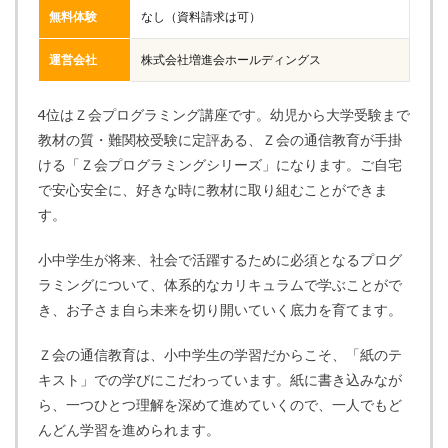
無料体験
なし（資料請求は可）
運営会社
株式会社増進会ホールディングス
4位はＺ会プログラミング講座です。幼児から大学受験まで
教材の質・難関校受験に定評ある、Ｚ会の通信教育が手掛
ける「Ｚ会プログラミングシリーズ」になります。ご自宅
で安心安全に、好きな時に教材に取り組むことができま
す。
小中学生が将来、社会で活躍するために必須となるプログ
ラミングについて、体系的なカリキュラムで学ぶことがで
き、お子さま自ら未来を切り開いていく底力を育てます。
Ｚ会の通信教育は、小中学生の学習だからこそ、「紙のテ
キスト」での学びにこだわっています。紙に書き込みなが
ら、一つひとつ理解を深めて進めていくので、一人でもど
んどん学習を進められます。