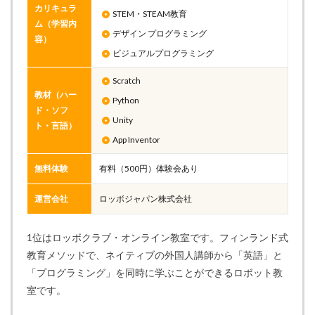
カリキュラ
STEM・STEAM教育
ム（学習内
デザイン プログラミング
容）
ビジュアルプログラミング
Scratch
教材（ハー
Python
ド・ソフ
Unity
ト・言語）
App Inventor
無料体験
有料（500円）体験会あり
運営会社
ロッボジャパン株式会社
1位はロッボクラブ・オンライン教室です。フィンランド式
教育メソッドで、ネイティブの外国人講師から「英語」と
「プログラミング」を同時に学ぶことができるロボット教
室です。