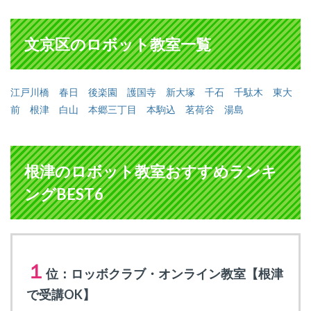
文京区のロボット教室一覧
江戸川橋
春日
後楽園
護国寺
新大塚
千石
千駄木
東大
前
根津
白山
本郷三丁目
本駒込
茗荷谷
湯島
根津のロボット教室おすすめランキ
ングBEST6
１
位：ロッボクラブ・オンライン教室【根津
で受講OK】