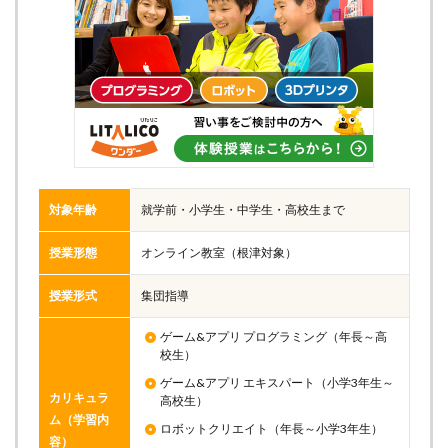
対象年齢
就学前・小学生・中学生・高校生まで
授業形態
オンライン教室（根津対象）
授業形式
集団指導
ゲーム&アプリ プログラミング（年長～高
校生）
ゲーム&アプリ エキスパート（小学3年生～
カリキュラ
高校生）
ム（学習内
ロボットクリエイト（年長～小学3年生）
容）