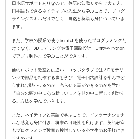
日本語サポートありなので、英語の知識０からで大丈夫。
日本語もできるネイティブの先生から学ぶことで、プログ
ラミングスキルだけでなく、自然と英語も身についていき
ます。
また、学校の授業で使うScratchを使ったプログラミングだ
けでなく、3Dモデリングや電子回路設計、UnityやPython
でアプリ制作まで学ぶことができます。
他のロボット教室とは違い、ロッボクラブでは３Dモデリ
ングで部品を制作する事を学び、電子回路設計を学んでど
うすれば動かせるのか、光らせる事ができるのかを学び、
「自分の頭の中にある新しいモノを世の中に新しく創造す
る」方法を学んでいきます。
また、ネイティブと英語で学ぶことで、インターナショナ
ルな感覚も身に付き、将来の可能性を広げます。英語教室
もプログラミング教室も検討している小学生のお子様にお
すすめです。