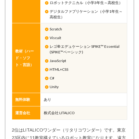
ロボットテクニカル（小学3年生～高校生）
デジタルファブリケーション（小学1年生～
高校生）
Scratch
Viscuit
レゴ® エデュケーション SPIKE™ Essential
教材（ハー
(SPIKE™ベーシック)
ド・ソフ
JavaScript
ト・言語）
HTML+CSS
C#
Unity
無料体験
あり
運営会社
株式会社 LITALICO
2位はLITALICOワンダー（リタリコワンダー）です。東京
23区内に11教室構えているロボット教室になります。遠方