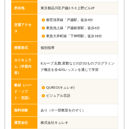
所在地
東京都品川区戸越2-5-3 上野ビル2F
都営浅草線「戸越駅」徒歩4分
交通アクセ
東急池上線「戸越銀座駅」徒歩6分
ス
東急大井町線「下神明駅」徒歩18分
授業形式
個別指導
カリキュラ
if,ループ,乱数,変数などの計32ものプログラミン
ム（学習内
グ概念を全420レッスンを通じて学習
容）
教材（ハー
QUREO(キュレオ)
ド・ソフ
ビジュアル言語
ト・言語）
無料体験
あり（※一部教室をのぞく）
運営会社
株式会社キュレオ