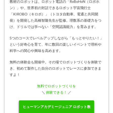
教材のロボットは、ロボット電話の「RoBoHoN（ロボホ
ン）」や、世界初の対話できるロボット宇宙飛行士
「KIROBO（キロボ）」（トヨタ自動車、電通と共同開
発）を開発した高橋智隆先生が監修。理数系の基礎力をつ
け、ドリルでは学べない「空間認識能力」を育みます。
5つのコースでレベルアップしながら「もっとやりたい！」
という好奇心を育て、年に数回の楽しいイベントで理科や
科学への関心や興味を高めます。
無料の体験会も開催中。その場でロボットづくりを体験で
き、初めて製作した自分のロボットでレースに参加できま
すよ！
無料でロボットづくりを
＼
体験できる！
／
ヒューマンアカデミージュニア ロボット教