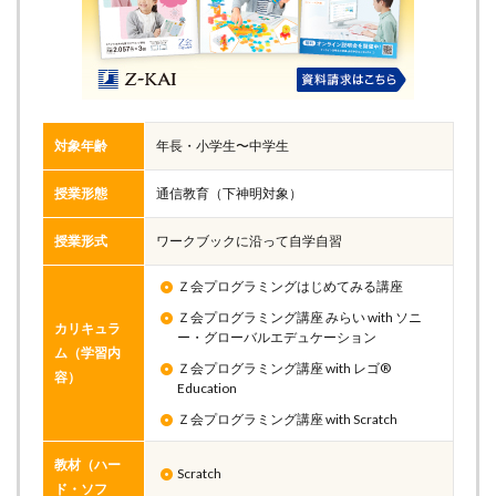
対象年齢
年長・小学生〜中学生
授業形態
通信教育（下神明対象）
授業形式
ワークブックに沿って自学自習
Ｚ会プログラミングはじめてみる講座
Ｚ会プログラミング講座 みらい with ソニ
カリキュラ
ー・グローバルエデュケーション
ム（学習内
Ｚ会プログラミング講座 with レゴ®
容）
Education
Ｚ会プログラミング講座 with Scratch
教材（ハー
Scratch
ド・ソフ