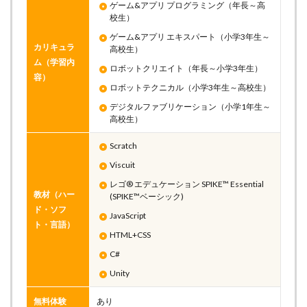
ゲーム&アプリ プログラミング（年長～高
校生）
ゲーム&アプリ エキスパート（小学3年生～
カリキュラ
高校生）
ム（学習内
ロボットクリエイト（年長～小学3年生）
容）
ロボットテクニカル（小学3年生～高校生）
デジタルファブリケーション（小学1年生～
高校生）
Scratch
Viscuit
レゴ® エデュケーション SPIKE™ Essential
教材（ハー
(SPIKE™ベーシック)
ド・ソフ
JavaScript
ト・言語）
HTML+CSS
C#
Unity
無料体験
あり