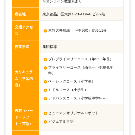
※オンライン教室もあり
所在地
東京都品川区大井1-23-4 OVALビル2階
交通アクセ
東急大井町線「下神明駅」徒歩11分
ス
授業形式
集団指導
プレプライマリーコース（年中・年長）
プライマリーコース（幼児～小学校低学
カリキュラ
年）
ム（学習内
ベーシックコース（小学生）
容）
ミドルコース（小学生）
アドバンスコース（小学校中学年～）
教材（ハー
ヒューマンオリジナルロボット
ド・ソフ
ビジュアル言語
ト・言語）