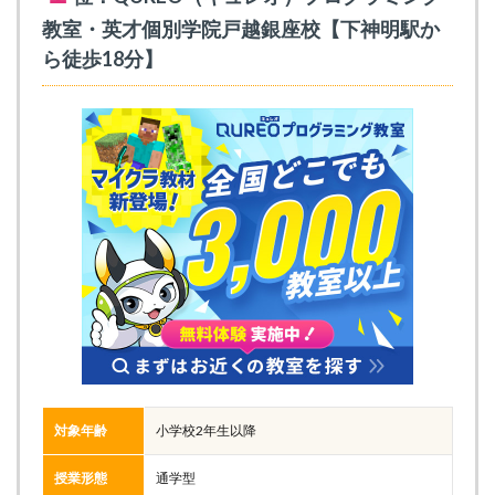
教室・英才個別学院戸越銀座校【下神明駅か
ら徒歩18分】
対象年齢
小学校2年生以降
授業形態
通学型