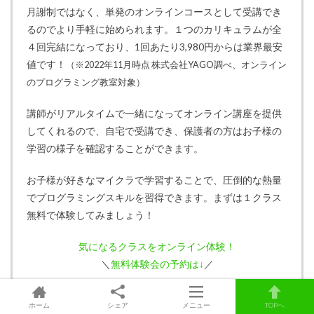
月謝制ではなく、単発のオンラインコースとして受講でき
るのでより手軽に始められます。１つのカリキュラムが全
４回完結になっており、1回あたり3,980円からは業界最安
値です！
（※2022年11月時点 株式会社YAGO調べ、オンライン
のプログラミング教室対象）
講師がリアルタイムで一緒になってオンライン講座を提供
してくれるので、自宅で受講でき、保護者の方はお子様の
学習の様子を確認することができます。
お子様が好きなマイクラで学習することで、圧倒的な熱量
でプログラミングスキルを習得できます。まずは１クラス
無料で体験してみましょう！
気になるクラスをオンライン体験！
＼
無料体験会の予約は↓
／
クラスモールキッズ（下神明で受講可）の公
ホーム
シェア
メニュー
TOPへ