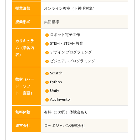
授業形態
オンライン教室（下神明対象）
授業形式
集団指導
ロボット電子工作
カリキュラ
STEM・STEAM教育
ム（学習内
デザイン プログラミング
容）
ビジュアルプログラミング
Scratch
教材（ハー
Python
ド・ソフ
Unity
ト・言語）
App Inventor
無料体験
有料（500円）体験会あり
運営会社
ロッボジャパン株式会社