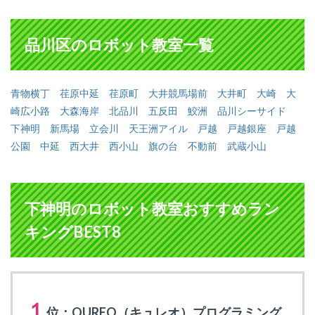
品川区のロボット教室一覧
青物横丁
荏原中延
荏原町
大井競馬場前
大井町
大崎
大
崎広小路
大森海岸
北品川
五反田
鮫洲
品川シーサイド
下神明
新馬場
立会川
天王洲アイル
戸越
戸越銀座
戸越
公園
中延
西大井
西小山
旗の台
不動前
武蔵小山
下神明のロボット教室おすすめラン
キングBEST8
１
位：QUREO（キュレオ）プログラミング