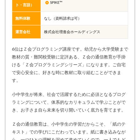
SPIKE™
ト・言語）
無料体験
なし（資料請求は可）
運営会社
株式会社増進会ホールディングス
6位はＺ会プログラミング講座です。幼児から大学受験まで
教材の質・難関校受験に定評ある、Ｚ会の通信教育が手掛
ける「Ｚ会プログラミングシリーズ」になります。ご自宅
で安心安全に、好きな時に教材に取り組むことができま
す。
小中学生が将来、社会で活躍するために必須となるプログ
ラミングについて、体系的なカリキュラムで学ぶことがで
き、お子さま自ら未来を切り開いていく底力を育てます。
Ｚ会の通信教育は、小中学生の学習だからこそ、「紙のテ
キスト」での学びにこだわっています。紙に書き込みなが
ら、一つひとつ理解を深めて進めていくので、一人でもど