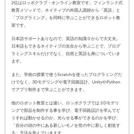
2位はロッボクラブ・オンライン教室です。フィンランド式
教育メソッドで、ネイティブの外国人講師から「英語」と
「プログラミング」を同時に学ぶことができるロボット教
室です。
日本語サポートありなので、英語の知識０からで大丈夫。
日本語もできるネイティブの先生から学ぶことで、プログ
ラミングスキルだけでなく、自然と英語も身についていき
ます。
また、学校の授業で使うScratchを使ったプログラミングだ
けでなく、3Dモデリングや電子回路設計、UnityやPython
でアプリ制作まで学ぶことができます。
他のロボット教室とは違い、ロッボクラブでは３Dモデリ
ングで部品を制作する事を学び、電子回路設計を学んでど
うすれば動かせるのか、光らせる事ができるのかを学び、
「自分の頭の中にある新しいモノを世の中に新しく創造す
る」方法を学んでいきます。