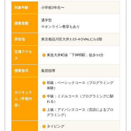
対象年齢
小学校3年生〜
通学型
授業形態
※オンライン教室もあり
所在地
東京都品川区大井1-23-4 OVALビル2階
交通アクセ
東急大井町線「下神明駅」徒歩11分
ス
授業形式
集団指導
初級：ベーシックコース（プログラミング
体験）
カリキュラ
中級：ミドルコース（プログラミングに馴
ム（学習内
れる）
容）
上級：アドバンスコース（言語によるプロ
グラミング）
タイピング