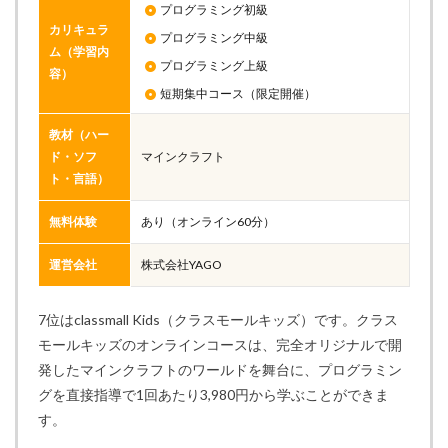
プログラミング初級
カリキュラ
プログラミング中級
ム（学習内
プログラミング上級
容）
短期集中コース（限定開催）
教材（ハー
ド・ソフ
マインクラフト
ト・言語）
無料体験
あり（オンライン60分）
運営会社
株式会社YAGO
7位はclassmall Kids（クラスモールキッズ）です。クラス
モールキッズのオンラインコースは、完全オリジナルで開
発したマインクラフトのワールドを舞台に、プログラミン
グを直接指導で1回あたり3,980円から学ぶことができま
す。