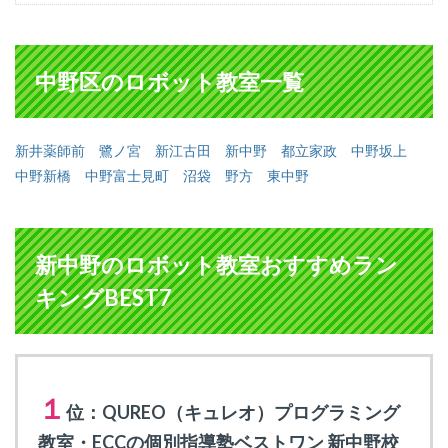
中野区のロボット教室一覧
新井薬師前
鷺ノ宮
新江古田
新中野
都立家政
中野坂上
中野新橋
中野富士見町
沼袋
野方
東中野
新中野のロボット教室おすすめラン
キングBEST7
１
位：QUREO（キュレオ）プログラミング
教室・ECCの個別指導塾ベストワン 新中野校