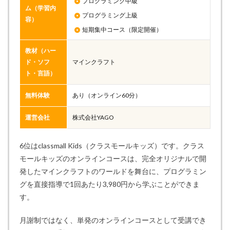
プログラミング中級
ム（学習内
プログラミング上級
容）
短期集中コース（限定開催）
教材（ハー
ド・ソフ
マインクラフト
ト・言語）
無料体験
あり（オンライン60分）
運営会社
株式会社YAGO
6位はclassmall Kids（クラスモールキッズ）です。クラス
モールキッズのオンラインコースは、完全オリジナルで開
発したマインクラフトのワールドを舞台に、プログラミン
グを直接指導で1回あたり3,980円から学ぶことができま
す。
月謝制ではなく、単発のオンラインコースとして受講でき