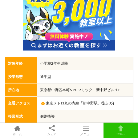
対象年齢
小学校2年生以降
授業形態
通学型
所在地
東京都中野区本町6-20-9 ミツクニ新中野ビル１F
交通アクセス
東京メトロ丸の内線「新中野駅」徒歩3分
授業形式
個別指導
カリキュラム
if,ループ,乱数,変数などの計32ものプログラミング概
ホーム
シェア
メニュー
TOPへ
（学習内容）
念を全420レッスンを通じて学習