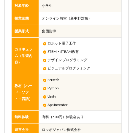
対象年齢
小学生
授業形態
オンライン教室（新中野対象）
授業形式
集団指導
ロボット電子工作
カリキュラ
STEM・STEAM教育
ム（学習内
デザイン プログラミング
容）
ビジュアルプログラミング
Scratch
教材（ハー
Python
ド・ソフ
Unity
ト・言語）
App Inventor
無料体験
有料（500円）体験会あり
運営会社
ロッボジャパン株式会社