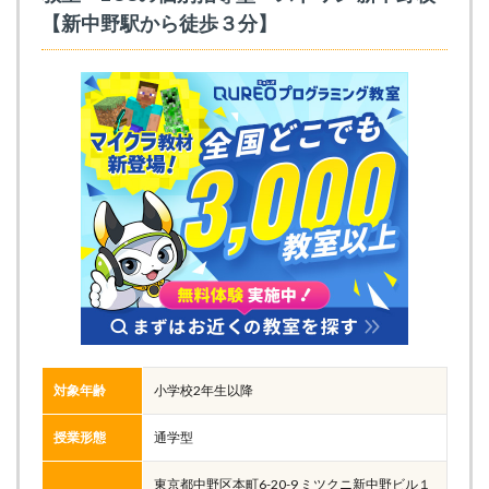
【新中野駅から徒歩３分】
対象年齢
小学校2年生以降
授業形態
通学型
東京都中野区本町6-20-9 ミツクニ新中野ビル１