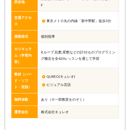
所在地
F
交通アクセ
東京メトロ丸の内線「新中野駅」徒歩3分
ス
授業形式
個別指導
カリキュラ
if,ループ,乱数,変数などの計32ものプログラミン
ム（学習内
グ概念を全420レッスンを通じて学習
容）
教材（ハー
QUREO(キュレオ)
ド・ソフ
ビジュアル言語
ト・言語）
無料体験
あり（※一部教室をのぞく）
運営会社
株式会社キュレオ