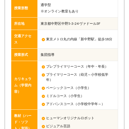
通学型
授業形態
※オンライン教室もあり
所在地
東京都中野区中野5-3-24 ヴァドール3F
交通アクセ
東京メトロ丸の内線「新中野駅」徒歩18分
ス
授業形式
集団指導
プレプライマリーコース（年中・年長）
プライマリーコース（幼児～小学校低学
カリキュラ
年）
ム（学習内
ベーシックコース（小学生）
容）
ミドルコース（小学生）
アドバンスコース（小学校中学年～）
教材（ハー
ヒューマンオリジナルロボット
ド・ソフ
ビジュアル言語
ト・言語）