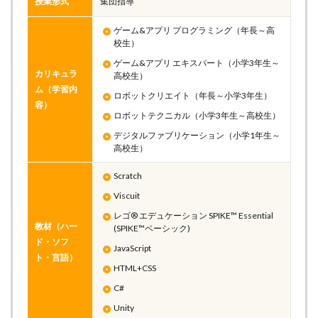
授業形式
集団指導
ゲーム&アプリ プログラミング（年長～高
校生）
ゲーム&アプリ エキスパート（小学3年生～
カリキュラ
高校生）
ム（学習内
ロボットクリエイト（年長～小学3年生）
容）
ロボットテクニカル（小学3年生～高校生）
デジタルファブリケーション（小学1年生～
高校生）
Scratch
Viscuit
レゴ® エデュケーション SPIKE™ Essential
教材（ハー
(SPIKE™ベーシック)
ド・ソフ
JavaScript
ト・言語）
HTML+CSS
C#
Unity