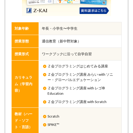
対象年齢
年長・小学生〜中学生
授業形態
通信教育（新中野対象）
授業形式
ワークブックに沿って自学自習
Ｚ会プログラミングはじめてみる講座
Ｚ会プログラミング講座 みらい with ソニ
カリキュラ
ー・グローバルエデュケーション
ム（学習内
Ｚ会プログラミング講座 with レゴ®
容）
Education
Ｚ会プログラミング講座 with Scratch
教材（ハー
Scratch
ド・ソフ
SPIKE™
ト・言語）