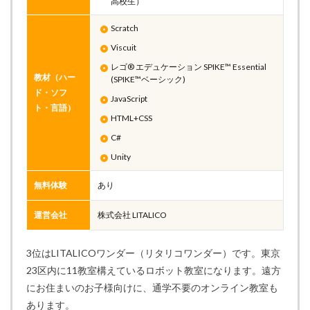
高校生）
Scratch
Viscuit
レゴ® エデュケーション SPIKE™ Essential
教材（ハー
(SPIKE™ベーシック)
ド・ソフ
JavaScript
ト・言語）
HTML+CSS
C#
Unity
無料体験
あり
運営会社
株式会社 LITALICO
3位はLITALICOワンダー（リタリコワンダー）です。東京
23区内に11教室構えているロボット教室になります。遠方
にお住まいのお子様向けに、通学不要のオンライン教室も
あります。