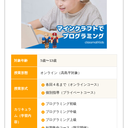
対象年齢
5歳〜13歳
授業形態
オンライン（高島平対象）
各回４名まで（オンラインコース）
授業形式
個別指導（プライベートコース）
プログラミング初級
カリキュラ
プログラミング中級
ム（学習内
プログラミング上級
容）
短期集中コース（限定開催）