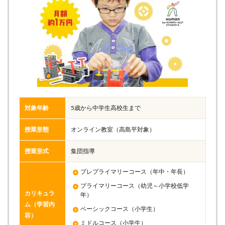
対象年齢
5歳から中学生高校生まで
授業形態
オンライン教室（高島平対象）
授業形式
集団指導
プレプライマリーコース（年中・年長）
プライマリーコース（幼児～小学校低学
カリキュラ
年）
ム（学習内
ベーシックコース（小学生）
容）
ミドルコース（小学生）