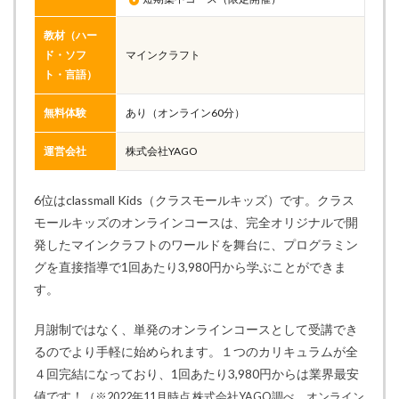
教材（ハー
ド・ソフ
マインクラフト
ト・言語）
無料体験
あり（オンライン60分）
運営会社
株式会社YAGO
6位はclassmall Kids（クラスモールキッズ）です。クラス
モールキッズのオンラインコースは、完全オリジナルで開
発したマインクラフトのワールドを舞台に、プログラミン
グを直接指導で1回あたり3,980円から学ぶことができま
す。
月謝制ではなく、単発のオンラインコースとして受講でき
るのでより手軽に始められます。１つのカリキュラムが全
４回完結になっており、1回あたり3,980円からは業界最安
値です！
（※2022年11月時点 株式会社YAGO調べ、オンライン