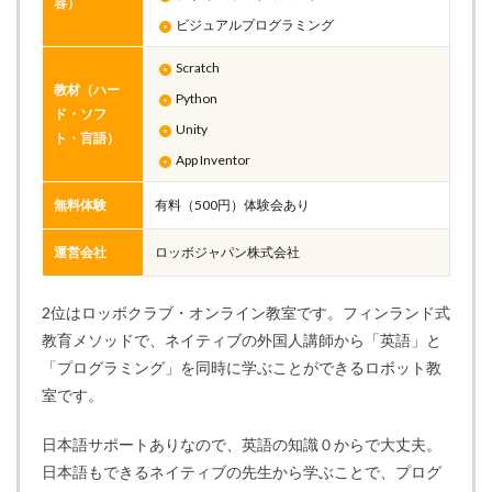
容）
ビジュアルプログラミング
Scratch
教材（ハー
Python
ド・ソフ
Unity
ト・言語）
App Inventor
無料体験
有料（500円）体験会あり
運営会社
ロッボジャパン株式会社
2位はロッボクラブ・オンライン教室です。フィンランド式
教育メソッドで、ネイティブの外国人講師から「英語」と
「プログラミング」を同時に学ぶことができるロボット教
室です。
日本語サポートありなので、英語の知識０からで大丈夫。
日本語もできるネイティブの先生から学ぶことで、プログ