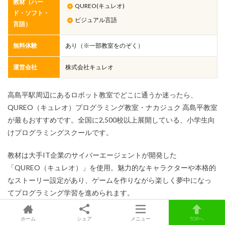
教材（ハー
QUREO(キュレオ)
ド・ソフト・
ビジュアル言語
言語）
無料体験
あり（※一部教室をのぞく）
運営会社
株式会社キュレオ
高島平駅周辺にあるロボット教室でどこに通うか迷ったら、
QUREO（キュレオ）プログラミング教室・ナカジュク 高島平教室
が最もおすすめです。全国に2,500校以上展開している、小学生向
けプログラミングスクールです。
教材は大手IT企業のサイバーエージェントが開発した
「QUREO（キュレオ）」を使用。魅力的なキャラクターや本格的
なストーリー設定があり、ゲームを作りながら楽しく夢中になっ
てプログラミング学習を進められます。
大学入試改革への対応を視野に入れたカリキュラムは本格的なの
ホーム
シェア
メニュー
TOPへ