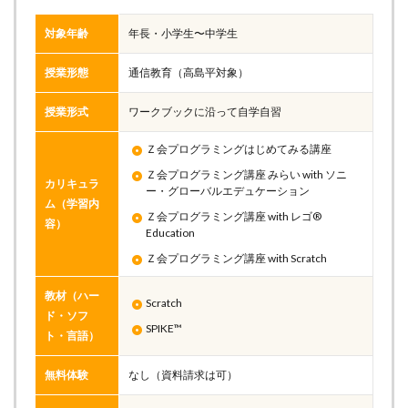
対象年齢
年長・小学生〜中学生
授業形態
通信教育（高島平対象）
授業形式
ワークブックに沿って自学自習
Ｚ会プログラミングはじめてみる講座
Ｚ会プログラミング講座 みらい with ソニ
カリキュラ
ー・グローバルエデュケーション
ム（学習内
Ｚ会プログラミング講座 with レゴ®
容）
Education
Ｚ会プログラミング講座 with Scratch
教材（ハー
Scratch
ド・ソフ
SPIKE™
ト・言語）
無料体験
なし（資料請求は可）