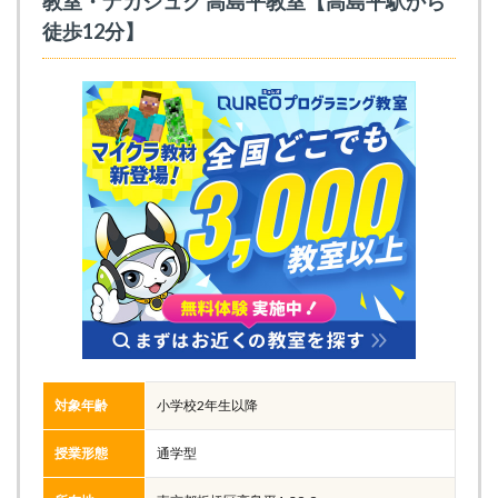
教室・ナカジュク 高島平教室【高島平駅から
徒歩12分】
対象年齢
小学校2年生以降
授業形態
通学型