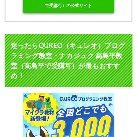
で受講可）の公式サイト
迷ったらQUREO（キュレオ）プログ
ラミング教室・ナカジュク 高島平教
室（高島平で受講可）が最もおすす
め！