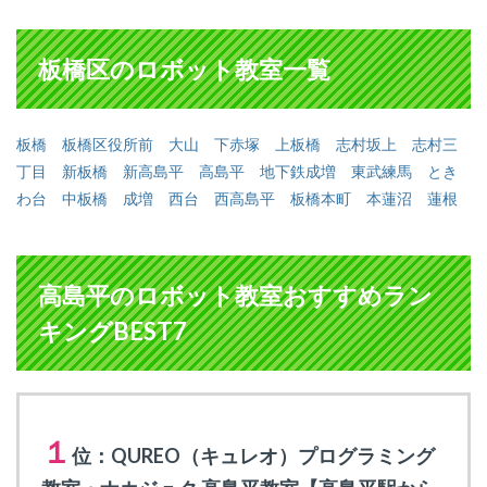
板橋区のロボット教室一覧
板橋
板橋区役所前
大山
下赤塚
上板橋
志村坂上
志村三
丁目
新板橋
新高島平
高島平
地下鉄成増
東武練馬
とき
わ台
中板橋
成増
西台
西高島平
板橋本町
本蓮沼
蓮根
高島平のロボット教室おすすめラン
キングBEST7
１
位：QUREO（キュレオ）プログラミング