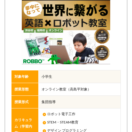
対象年齢
小学生
授業形態
オンライン教室（高島平対象）
授業形式
集団指導
ロボット電子工作
カリキュラ
STEM・STEAM教育
ム（学習内
デザイン プログラミング