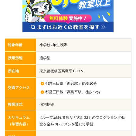
対象年齢
小学校2年生以降
授業形態
通学型
所在地
東京都板橋区高島平1-39-9
都営三田線「西台駅」徒歩10分
交通アクセス
都営三田線「高島平駅」徒歩12分
授業形式
個別指導
カリキュラム
if,ループ,乱数,変数などの計32ものプログラミング概
（学習内容）
念を全420レッスンを通じて学習