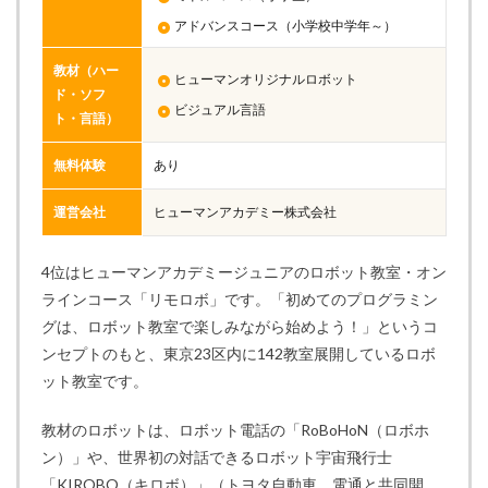
アドバンスコース（小学校中学年～）
教材（ハー
ヒューマンオリジナルロボット
ド・ソフ
ビジュアル言語
ト・言語）
無料体験
あり
運営会社
ヒューマンアカデミー株式会社
4位はヒューマンアカデミージュニアのロボット教室・オン
ラインコース「リモロボ」です。「初めてのプログラミン
グは、ロボット教室で楽しみながら始めよう！」というコ
ンセプトのもと、東京23区内に142教室展開しているロボ
ット教室です。
教材のロボットは、ロボット電話の「RoBoHoN（ロボホ
ン）」や、世界初の対話できるロボット宇宙飛行士
「KIROBO（キロボ）」（トヨタ自動車、電通と共同開