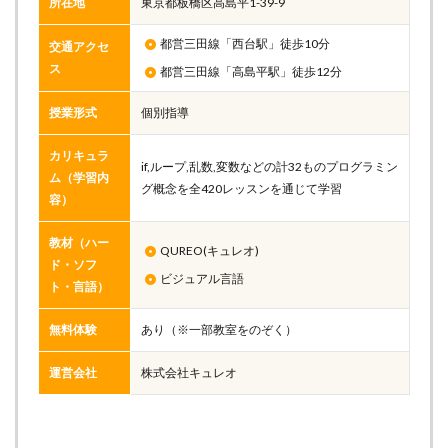
所在地
東京都板橋区高島平1-39-9
都営三田線「西台駅」徒歩10分
交通アクセ
ス
都営三田線「高島平駅」徒歩12分
授業形式
個別指導
カリキュラ
if,ループ,乱数,変数などの計32ものプログラミン
ム（学習内
グ概念を全420レッスンを通じて学習
容）
教材（ハー
QUREO(キュレオ)
ド・ソフ
ビジュアル言語
ト・言語）
無料体験
あり（※一部教室をのぞく）
運営会社
株式会社キュレオ