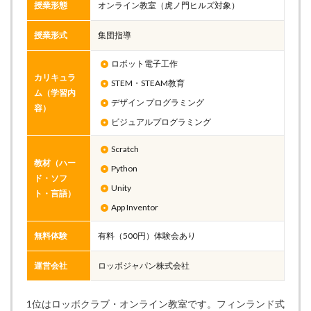
授業形態
オンライン教室（虎ノ門ヒルズ対象）
授業形式
集団指導
ロボット電子工作
カリキュラ
STEM・STEAM教育
ム（学習内
デザイン プログラミング
容）
ビジュアルプログラミング
Scratch
教材（ハー
Python
ド・ソフ
Unity
ト・言語）
App Inventor
無料体験
有料（500円）体験会あり
運営会社
ロッボジャパン株式会社
1位はロッボクラブ・オンライン教室です。フィンランド式