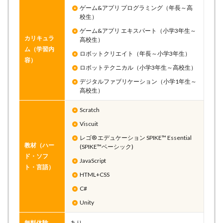
ゲーム&アプリ プログラミング（年長～高
校生）
ゲーム&アプリ エキスパート（小学3年生～
カリキュラ
高校生）
ム（学習内
ロボットクリエイト（年長～小学3年生）
容）
ロボットテクニカル（小学3年生～高校生）
デジタルファブリケーション（小学1年生～
高校生）
Scratch
Viscuit
レゴ® エデュケーション SPIKE™ Essential
教材（ハー
(SPIKE™ベーシック)
ド・ソフ
JavaScript
ト・言語）
HTML+CSS
C#
Unity
無料体験
あり