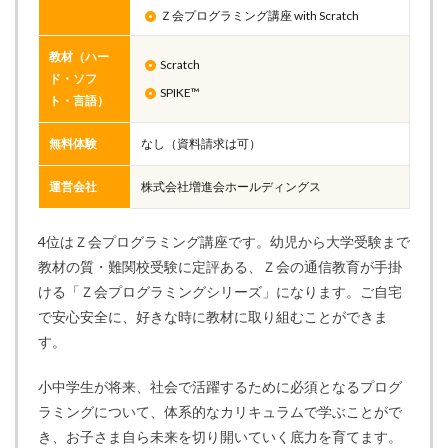
Ｚ会プログラミング講座 with Scratch
教材（ハー
Scratch
ド・ソフ
SPIKE™
ト・言語）
無料体験
なし（資料請求は可）
運営会社
株式会社増進会ホールディングス
4位はＺ会プログラミング講座です。幼児から大学受験まで
教材の質・難関校受験に定評ある、Ｚ会の通信教育が手掛
ける「Ｚ会プログラミングシリーズ」になります。ご自宅
で安心安全に、好きな時に教材に取り組むことができま
す。
小中学生が将来、社会で活躍するために必須となるプログ
ラミングについて、体系的なカリキュラムで学ぶことがで
き、お子さま自ら未来を切り開いていく底力を育てます。