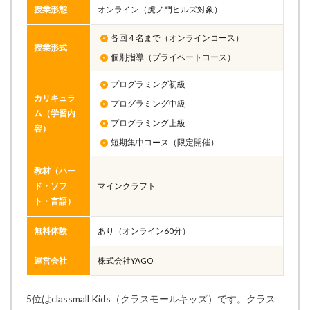
授業形態
オンライン（虎ノ門ヒルズ対象）
各回４名まで（オンラインコース）
授業形式
個別指導（プライベートコース）
プログラミング初級
カリキュラ
プログラミング中級
ム（学習内
プログラミング上級
容）
短期集中コース（限定開催）
教材（ハー
ド・ソフ
マインクラフト
ト・言語）
無料体験
あり（オンライン60分）
運営会社
株式会社YAGO
5位はclassmall Kids（クラスモールキッズ）です。クラス