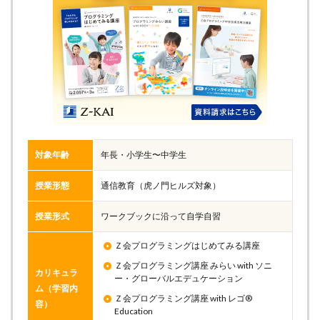
対象年齢
年長・小学生〜中学生
授業形態
通信教育（虎ノ門ヒルズ対象）
授業形式
ワークブックに沿って自学自習
Ｚ会プログラミングはじめてみる講座
Ｚ会プログラミング講座 みらい with ソニ
カリキュラ
ー・グローバルエデュケーション
ム（学習内
Ｚ会プログラミング講座 with レゴ®
容）
Education