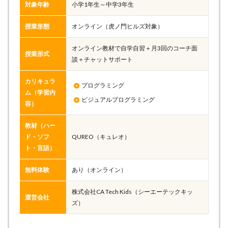
対象年齢
小学1年生～中学3年生
授業形態
オンライン（虎ノ門ヒルズ対象）
オンライン教材で自学自習＋月3回のコーチ面
授業形式
談＋チャットサポート
カリキュラ
プログラミング
ム（学習内
ビジュアルプログラミング
容）
教材（ハー
ド・ソフ
QUREO（キュレオ）
ト・言語）
無料体験
あり（オンライン）
株式会社CA Tech Kids（シーエーテックキッ
運営会社
ズ）