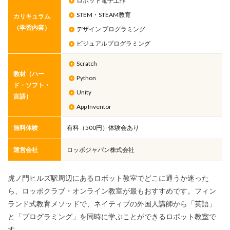
ロボット電子工作
STEM・STEAM教育
カリキュラム
（学習内容）
デザイン プログラミング
ビジュアルプログラミング
Scratch
教材（ハー
Python
ド・ソフト・
Unity
言語）
App Inventor
無料体験
有料（500円）体験会あり
運営会社
ロッボジャパン株式会社
虎ノ門ヒルズ駅周辺にあるロボット教室でどこに通うか迷った
ら、ロッボクラブ・オンライン教室が最もおすすめです。フィン
ランド式教育メソッドで、ネイティブの外国人講師から「英語」
と「プログラミング」を同時に学ぶことができるロボット教室で
す。