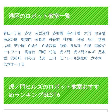
港区のロボット教室一覧
青山一丁目
赤坂
赤坂見附
赤羽橋
麻布十番
大門
お台場
海浜公園
御成門
表参道
外苑前
神谷町
汐留
品川
芝浦
ふ頭
芝公園
白金台
白金高輪
新橋
泉岳寺
台場
高輪ゲ
ートウェイ
高輪台
田町
竹芝
虎ノ門
虎ノ門ヒルズ
乃木
坂
浜松町
日の出
広尾
三田
モノレール浜松町
六本木
六本木一丁目
虎ノ門ヒルズのロボット教室おすす
めランキングBEST6