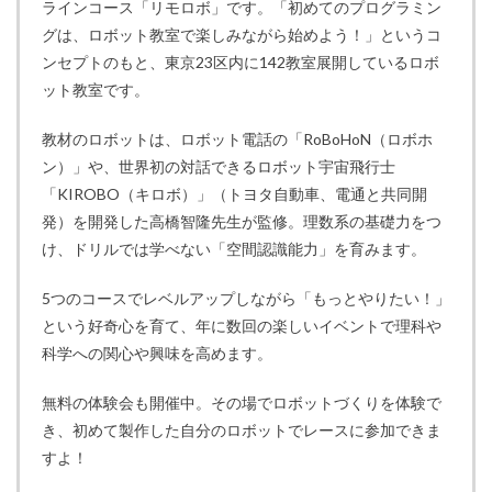
ラインコース「リモロボ」です。「初めてのプログラミン
グは、ロボット教室で楽しみながら始めよう！」というコ
ンセプトのもと、東京23区内に142教室展開しているロボ
ット教室です。
教材のロボットは、ロボット電話の「RoBoHoN（ロボホ
ン）」や、世界初の対話できるロボット宇宙飛行士
「KIROBO（キロボ）」（トヨタ自動車、電通と共同開
発）を開発した高橋智隆先生が監修。理数系の基礎力をつ
け、ドリルでは学べない「空間認識能力」を育みます。
5つのコースでレベルアップしながら「もっとやりたい！」
という好奇心を育て、年に数回の楽しいイベントで理科や
科学への関心や興味を高めます。
無料の体験会も開催中。その場でロボットづくりを体験で
き、初めて製作した自分のロボットでレースに参加できま
すよ！