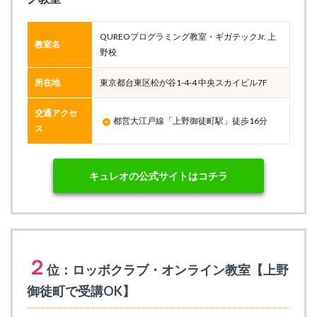
QUREOプログラミング教室・ギガテックJr. 上
教室名
野校
所在地
東京都台東区松が谷1-4-4 中央スカイビル7F
交通アクセ
都営大江戸線「上野御徒町駅」徒歩16分
ス
キュレオの公式サイトはコチラ
２
位：ロッボクラブ・オンライン教室【上野
御徒町で受講OK】