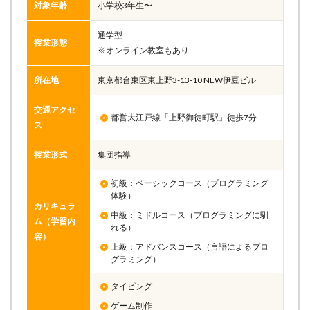
対象年齢
小学校3年生〜
通学型
授業形態
※オンライン教室もあり
所在地
東京都台東区東上野3-13-10 NEW伊豆ビル
交通アクセ
都営大江戸線「上野御徒町駅」徒歩7分
ス
授業形式
集団指導
初級：ベーシックコース（プログラミング
体験）
カリキュラ
中級：ミドルコース（プログラミングに馴
ム（学習内
れる）
容）
上級：アドバンスコース（言語によるプロ
グラミング）
タイピング
ゲーム制作