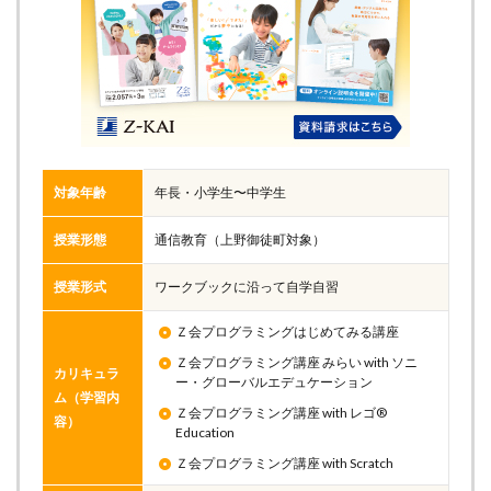
対象年齢
年長・小学生〜中学生
授業形態
通信教育（上野御徒町対象）
授業形式
ワークブックに沿って自学自習
Ｚ会プログラミングはじめてみる講座
Ｚ会プログラミング講座 みらい with ソニ
カリキュラ
ー・グローバルエデュケーション
ム（学習内
Ｚ会プログラミング講座 with レゴ®
容）
Education
Ｚ会プログラミング講座 with Scratch