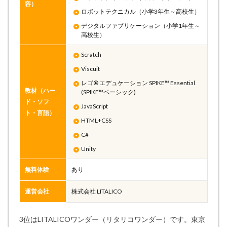
容）
ロボットテクニカル（小学3年生～高校生）
デジタルファブリケーション（小学1年生～
高校生）
Scratch
Viscuit
レゴ® エデュケーション SPIKE™ Essential
教材（ハー
(SPIKE™ベーシック)
ド・ソフ
JavaScript
ト・言語）
HTML+CSS
C#
Unity
無料体験
あり
運営会社
株式会社 LITALICO
3位はLITALICOワンダー（リタリコワンダー）です。東京