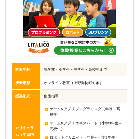
対象年齢
就学前・小学生・中学生・高校生まで
授業形態
オンライン教室（上野御徒町対象）
授業形式
集団指導
ゲーム&アプリ プログラミング（年長～高
校生）
ゲーム&アプリ エキスパート（小学3年生～
カリキュラ
高校生）
ム（学習内
ロボットクリエイト（年長～小学3年生）