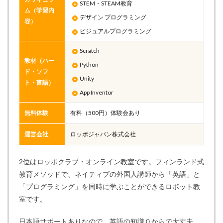
STEM・STEAM教育
ム（学習内
デザイン プログラミング
容）
ビジュアルプログラミング
Scratch
教材（ハー
Python
ド・ソフ
Unity
ト・言語）
App Inventor
無料体験
有料（500円）体験会あり
運営会社
ロッボジャパン株式会社
2位はロッボクラブ・オンライン教室です。フィンランド式
教育メソッドで、ネイティブの外国人講師から「英語」と
「プログラミング」を同時に学ぶことができるロボット教
室です。
日本語サポートありなので、英語の知識０からで大丈夫。