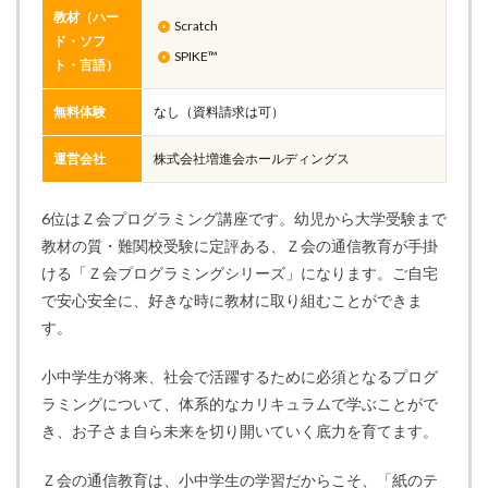
教材（ハー
Scratch
ド・ソフ
SPIKE™
ト・言語）
無料体験
なし（資料請求は可）
運営会社
株式会社増進会ホールディングス
6位はＺ会プログラミング講座です。幼児から大学受験まで
教材の質・難関校受験に定評ある、Ｚ会の通信教育が手掛
ける「Ｚ会プログラミングシリーズ」になります。ご自宅
で安心安全に、好きな時に教材に取り組むことができま
す。
小中学生が将来、社会で活躍するために必須となるプログ
ラミングについて、体系的なカリキュラムで学ぶことがで
き、お子さま自ら未来を切り開いていく底力を育てます。
Ｚ会の通信教育は、小中学生の学習だからこそ、「紙のテ