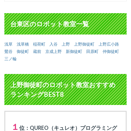
台東区のロボット教室一覧
浅草
浅草橋
稲荷町
入谷
上野
上野御徒町
上野広小路
鶯谷
御徒町
蔵前
京成上野
新御徒町
田原町
仲御徒町
三ノ輪
上野御徒町のロボット教室おすすめ
ランキングBEST8
１
位：QUREO（キュレオ）プログラミング