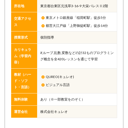
所在地
東京都台東区元浅草3-16-9 大栄パレスⅡ2階
東京メトロ銀座線「稲荷町駅」徒歩5分
交通アクセ
ス
都営大江戸線「上野御徒町駅」徒歩14分
授業形式
個別指導
カリキュラ
if,ループ,乱数,変数などの計32ものプログラミン
ム（学習内
グ概念を全420レッスンを通じて学習
容）
教材（ハー
QUREO(キュレオ)
ド・ソフ
ビジュアル言語
ト・言語）
無料体験
あり（※一部教室をのぞく）
運営会社
株式会社キュレオ