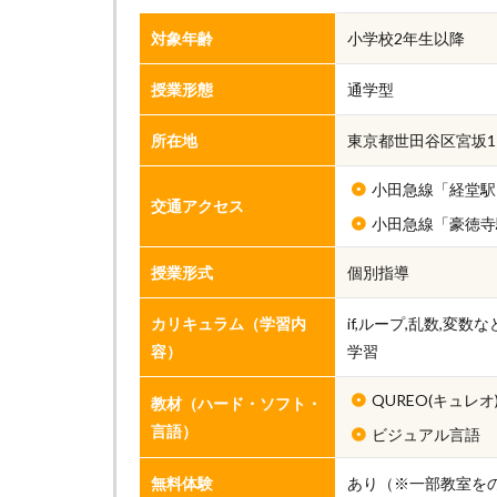
対象年齢
小学校2年生以降
授業形態
通学型
所在地
東京都世田谷区宮坂1-4
小田急線「経堂駅
交通アクセス
小田急線「豪徳寺
授業形式
個別指導
カリキュラム（学習内
if,ループ,乱数,変
容）
学習
QUREO(キュレオ
教材（ハード・ソフト・
言語）
ビジュアル言語
無料体験
あり（※一部教室を