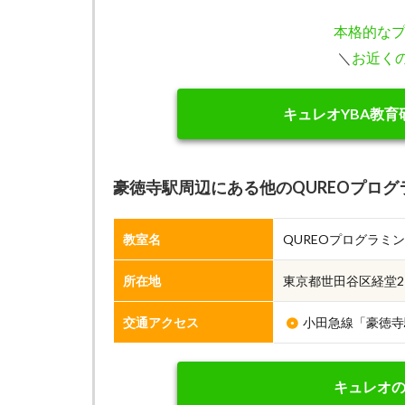
本格的な
＼
お近く
キュレオYBA教
豪徳寺駅周辺にある他のQUREOプログ
教室名
QUREOプログラミング
所在地
東京都世田谷区経堂2-3
交通アクセス
小田急線「豪徳寺
キュレオ