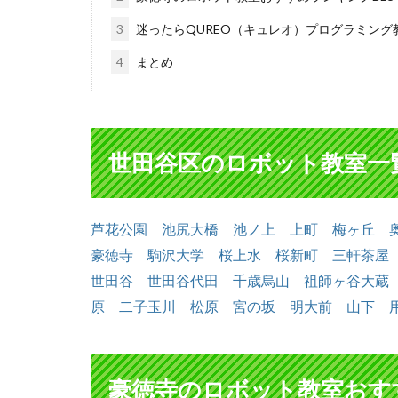
3
迷ったらQUREO（キュレオ）プログラミング
4
まとめ
世田谷区のロボット教室一
芦花公園
池尻大橋
池ノ上
上町
梅ヶ丘
豪徳寺
駒沢大学
桜上水
桜新町
三軒茶屋
世田谷
世田谷代田
千歳烏山
祖師ヶ谷大蔵
原
二子玉川
松原
宮の坂
明大前
山下
豪徳寺のロボット教室おすす