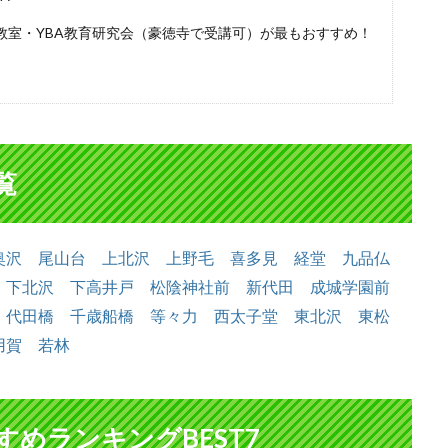
教室・YBA教育研究会（豪徳寺で受講可）が最もおすすめ！
覧
奥沢
尾山台
上北沢
上野毛
喜多見
経堂
九品仏
下北沢
下高井戸
松陰神社前
新代田
成城学園前
代田橋
千歳船橋
等々力
西太子堂
東北沢
東松
用賀
若林
めランキングBEST7