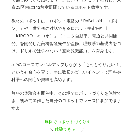
京23区内に142教室展開しているロボット教室です。
教材のロボットは、ロボット電話の「RoBoHoN（ロボホ
ン）」や、世界初の対話できるロボット宇宙飛行士
「KIROBO（キロボ）」（トヨタ自動車、電通と共同開
発）を開発した高橋智隆先生が監修。理数系の基礎力をつ
け、ドリルでは学べない「空間認識能力」を育みます。
5つのコースでレベルアップしながら「もっとやりたい！」
という好奇心を育て、年に数回の楽しいイベントで理科や
科学への関心や興味を高めます。
無料の体験会も開催中。その場でロボットづくりを体験で
き、初めて製作した自分のロボットでレースに参加できま
すよ！
無料でロボットづくりを
＼
体験できる！
／