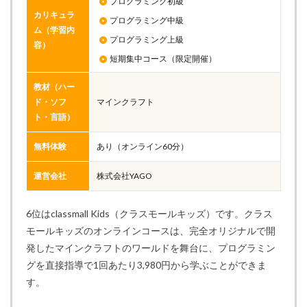
プログラミング初級
カリキュラ
プログラミング中級
ム（学習内
プログラミング上級
容）
短期集中コース（限定開催）
教材（ハー
ド・ソフ
マインクラフト
ト・言語）
無料体験
あり（オンライン60分）
運営会社
株式会社YAGO
6位はclassmall Kids（クラスモールキッズ）です。クラス
モールキッズのオンラインコースは、完全オリジナルで開
発したマインクラフトのワールドを舞台に、プログラミン
グを直接指導で1回あたり3,980円から学ぶことができま
す。