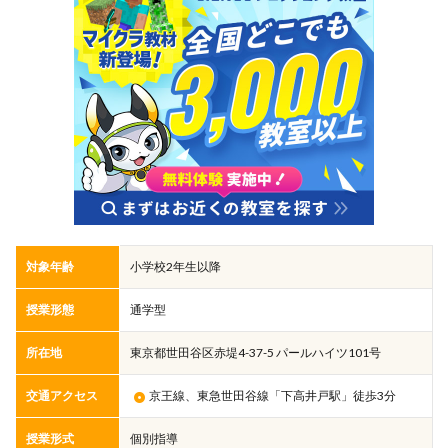
対象年齢
小学校2年生以降
授業形態
通学型
所在地
東京都世田谷区赤堤4-37-5 パールハイツ101号
交通アクセス
京王線、東急世田谷線「下高井戸駅」徒歩3分
授業形式
個別指導