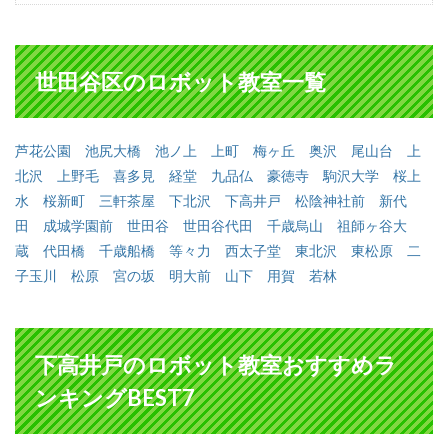
世田谷区のロボット教室一覧
芦花公園
池尻大橋
池ノ上
上町
梅ヶ丘
奥沢
尾山台
上
北沢
上野毛
喜多見
経堂
九品仏
豪徳寺
駒沢大学
桜上
水
桜新町
三軒茶屋
下北沢
下高井戸
松陰神社前
新代
田
成城学園前
世田谷
世田谷代田
千歳烏山
祖師ヶ谷大
蔵
代田橋
千歳船橋
等々力
西太子堂
東北沢
東松原
二
子玉川
松原
宮の坂
明大前
山下
用賀
若林
下高井戸のロボット教室おすすめラ
ンキングBEST7