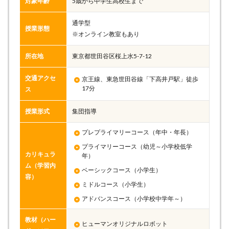
対象年齢
5歳から中学生高校生まで
通学型
授業形態
※オンライン教室もあり
所在地
東京都世田谷区桜上水5-7-12
交通アクセ
京王線、東急世田谷線「下高井戸駅」徒歩
17分
ス
授業形式
集団指導
プレプライマリーコース（年中・年長）
プライマリーコース（幼児～小学校低学
カリキュラ
年）
ム（学習内
ベーシックコース（小学生）
容）
ミドルコース（小学生）
アドバンスコース（小学校中学年～）
教材（ハー
ヒューマンオリジナルロボット