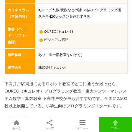
カリキュラム
if,ループ,乱数,変数などの計32ものプログラミング概
（学習内容）
念を全420レッスンを通じて学習
教材（ハー
QUREO(キュレオ)
ド・ソフト・
ビジュアル言語
言語）
無料体験
あり（※一部教室をのぞく）
運営会社
株式会社キュレオ
下高井戸駅周辺にあるロボット教室でどこに通うか迷ったら、
QUREO（キュレオ）プログラミング教室・東大マンツーマンシス
テム数学・算数教室 下高井戸校が最もおすすめです。全国に2,500
校以上展開している、小学生向けプログラミングスクールです。
教材は大手IT企業のサイバーエージェントが開発した
「QUREO（キュレオ）」を使用。魅力的なキャラクターや本格的
ホーム
シェア
メニュー
TOPへ