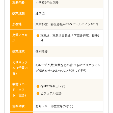
対象年齢
小学校2年生以降
授業形態
通学型
所在地
東京都世田谷区赤堤4-37-5 パールハイツ101号
交通アクセ
京王線、東急世田谷線「下高井戸駅」徒歩3
分
ス
授業形式
個別指導
カリキュラ
if,ループ,乱数,変数などの計32ものプログラミン
ム（学習内
グ概念を全420レッスンを通じて学習
容）
教材（ハー
QUREO(キュレオ)
ド・ソフ
ビジュアル言語
ト・言語）
無料体験
あり（※一部教室をのぞく）