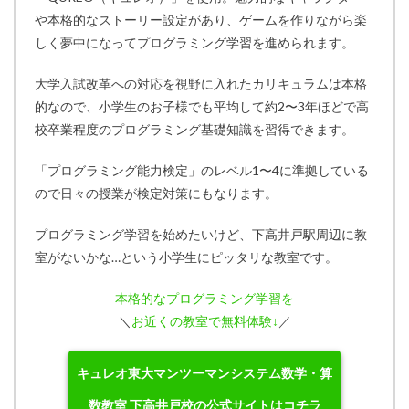
や本格的なストーリー設定があり、ゲームを作りながら楽
しく夢中になってプログラミング学習を進められます。
大学入試改革への対応を視野に入れたカリキュラムは本格
的なので、小学生のお子様でも平均して約2〜3年ほどで高
校卒業程度のプログラミング基礎知識を習得できます。
「プログラミング能力検定」のレベル1〜4に準拠している
ので日々の授業が検定対策にもなります。
プログラミング学習を始めたいけど、下高井戸駅周辺に教
室がないかな…という小学生にピッタリな教室です。
本格的なプログラミング学習を
＼
お近くの教室で無料体験↓
／
キュレオ東大マンツーマンシステム数学・算
数教室 下高井戸校の公式サイトはコチラ