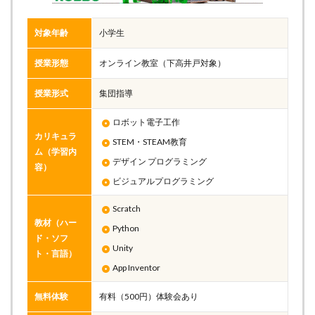
対象年齢
小学生
授業形態
オンライン教室（下高井戸対象）
授業形式
集団指導
ロボット電子工作
カリキュラ
STEM・STEAM教育
ム（学習内
デザイン プログラミング
容）
ビジュアルプログラミング
Scratch
教材（ハー
Python
ド・ソフ
Unity
ト・言語）
App Inventor
無料体験
有料（500円）体験会あり