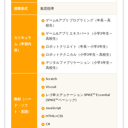
授業形式
集団指導
ゲーム&アプリ プログラミング（年長～高
校生）
ゲーム&アプリ エキスパート（小学3年生～
カリキュラ
高校生）
ム（学習内
ロボットクリエイト（年長～小学3年生）
容）
ロボットテクニカル（小学3年生～高校生）
デジタルファブリケーション（小学1年生～
高校生）
Scratch
Viscuit
レゴ® エデュケーション SPIKE™ Essential
教材（ハー
(SPIKE™ベーシック)
ド・ソフ
JavaScript
ト・言語）
HTML+CSS
C#