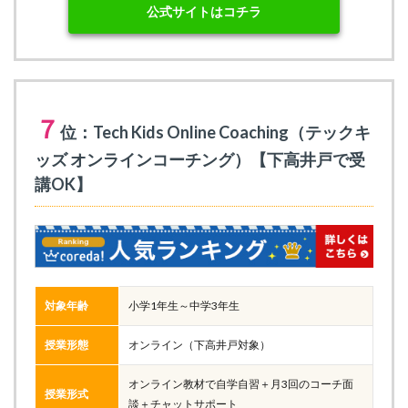
公式サイトはコチラ
７
位：Tech Kids Online Coaching（テックキ
ッズ オンラインコーチング）【下高井戸で受
講OK】
対象年齢
小学1年生～中学3年生
授業形態
オンライン（下高井戸対象）
オンライン教材で自学自習＋月3回のコーチ面
授業形式
談＋チャットサポート