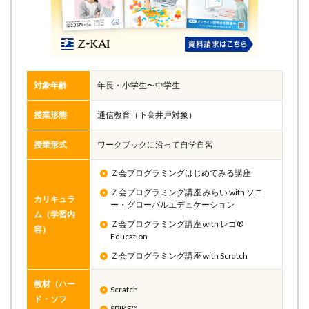
対象年齢
年長・小学生〜中学生
授業形態
通信教育（下高井戸対象）
授業形式
ワークブックに沿って自学自習
Ｚ会プログラミングはじめてみる講座
Ｚ会プログラミング講座 みらい with ソニ
カリキュラ
ー・グローバルエデュケーション
ム（学習内
Ｚ会プログラミング講座 with レゴ®
容）
Education
Ｚ会プログラミング講座 with Scratch
教材（ハー
Scratch
ド・ソフ
SPIKE™