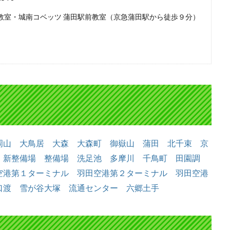
教室・城南コベッツ 蒲田駅前教室（京急蒲田駅から徒歩９分）
岡山
大鳥居
大森
大森町
御嶽山
蒲田
北千束
京
新整備場
整備場
洗足池
多摩川
千鳥町
田園調
空港第１ターミナル
羽田空港第２ターミナル
羽田空港
口渡
雪が谷大塚
流通センター
六郷土手