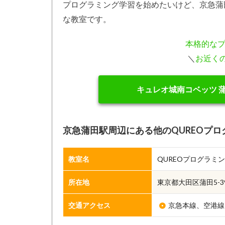
プログラミング学習を始めたいけど、京急蒲
な教室です。
本格的な
＼
お近く
キュレオ城南コベッツ 
京急蒲田駅周辺にある他のQUREOプロ
教室名
QUREOプログラミ
所在地
東京都大田区蒲田5-3
交通アクセス
京急本線、空港線