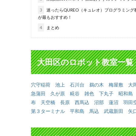
3
迷ったらQUREO（キュレオ）プログラミング
が最もおすすめ！
4
まとめ
大田区のロボット教室一覧
穴守稲荷
池上
石川台
鵜の木
梅屋敷
大
急蒲田
久が原
糀谷
雑色
下丸子
昭和島
布
天空橋
長原
西馬込
沼部
蓮沼
羽田
第３ターミナル
平和島
馬込
武蔵新田
矢