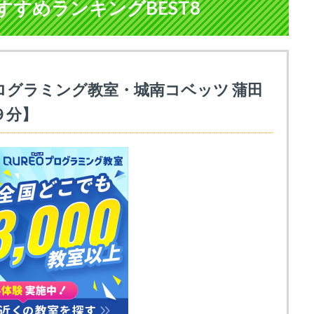
すめランキングBEST8
ログラミング教室・城南コベッツ 蒲田
９分】