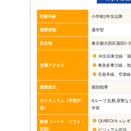
対象年齢
小学校2年生以降
授業形態
通学型
所在地
東京都大田区蒲田5-3
JR京浜東北線「
交通アクセス
東急多摩川線、池
京急本線、空港線
授業形式
個別指導
カリキュラム（学習内
if,ループ,乱数,変
容）
学習
QUREO(キュレオ
教材（ハード・ソフト・
言語）
ビジュアル言語