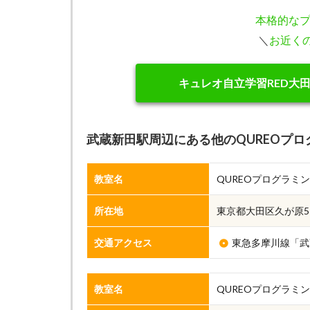
本格的な
＼
お近く
キュレオ自立学習RED大
武蔵新田駅周辺にある他のQUREOプロ
教室名
QUREOプログラミング教
所在地
東京都大田区久が原5-2
交通アクセス
東急多摩川線「武
教室名
QUREOプログラミ