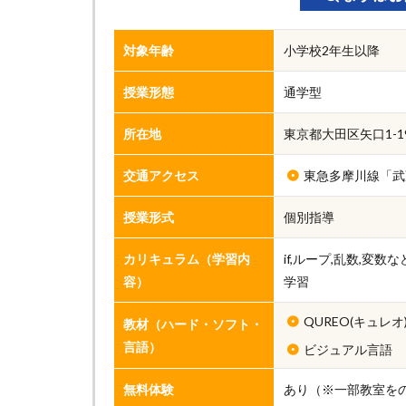
対象年齢
小学校2年生以降
授業形態
通学型
所在地
東京都大田区矢口1-19-
交通アクセス
東急多摩川線「武
授業形式
個別指導
カリキュラム（学習内
if,ループ,乱数,変
容）
学習
QUREO(キュレオ
教材（ハード・ソフト・
言語）
ビジュアル言語
無料体験
あり（※一部教室を