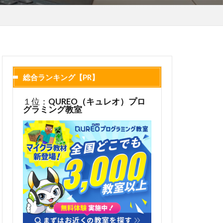
総合ランキング【PR】
１位：
QUREO（キュレオ）プロ
グラミング教室