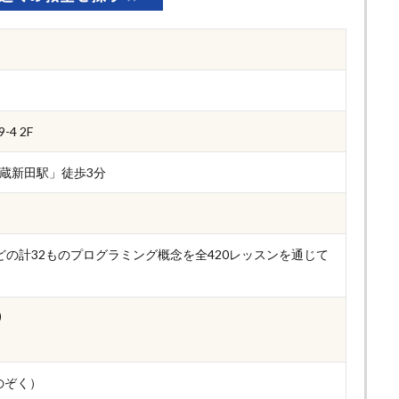
4 2F
蔵新田駅」徒歩3分
数などの計32ものプログラミング概念を全420レッスンを通じて
)
のぞく）