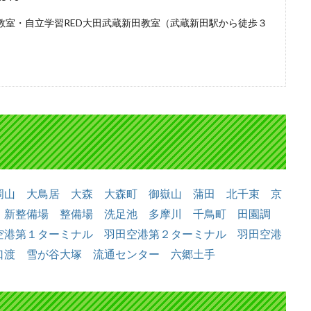
教室・自立学習RED大田武蔵新田教室（武蔵新田駅から徒歩３
岡山
大鳥居
大森
大森町
御嶽山
蒲田
北千束
京
新整備場
整備場
洗足池
多摩川
千鳥町
田園調
空港第１ターミナル
羽田空港第２ターミナル
羽田空港
口渡
雪が谷大塚
流通センター
六郷土手