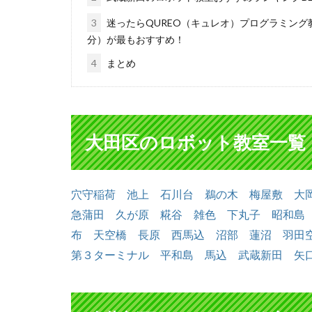
3
迷ったらQUREO（キュレオ）プログラミング
分）が最もおすすめ！
4
まとめ
大田区のロボット教室一覧
穴守稲荷
池上
石川台
鵜の木
梅屋敷
大
急蒲田
久が原
糀谷
雑色
下丸子
昭和島
布
天空橋
長原
西馬込
沼部
蓮沼
羽田
第３ターミナル
平和島
馬込
武蔵新田
矢