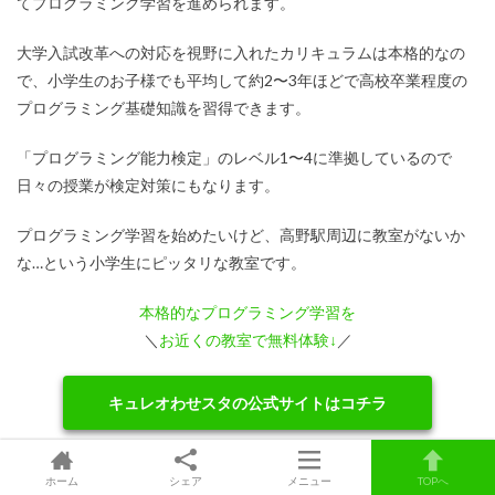
てプログラミング学習を進められます。
大学入試改革への対応を視野に入れたカリキュラムは本格的なの
で、小学生のお子様でも平均して約2〜3年ほどで高校卒業程度の
プログラミング基礎知識を習得できます。
「プログラミング能力検定」のレベル1〜4に準拠しているので
日々の授業が検定対策にもなります。
プログラミング学習を始めたいけど、高野駅周辺に教室がないか
な…という小学生にピッタリな教室です。
本格的なプログラミング学習を
＼
お近くの教室で無料体験↓
／
キュレオわせスタの公式サイトはコチラ
ホーム
シェア
メニュー
TOPへ