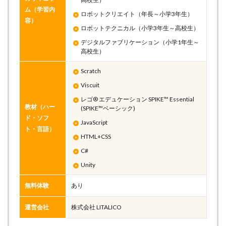
ム（学習内
ロボットクリエイト（年長～小学3年生）
容）
ロボットテクニカル（小学3年生～高校生）
デジタルファブリケーション（小学1年生～
高校生）
Scratch
Viscuit
レゴ® エデュケーション SPIKE™ Essential
教材（ハー
(SPIKE™ベーシック)
ド・ソフ
JavaScript
ト・言語）
HTML+CSS
C#
Unity
無料体験
あり
運営会社
株式会社 LITALICO