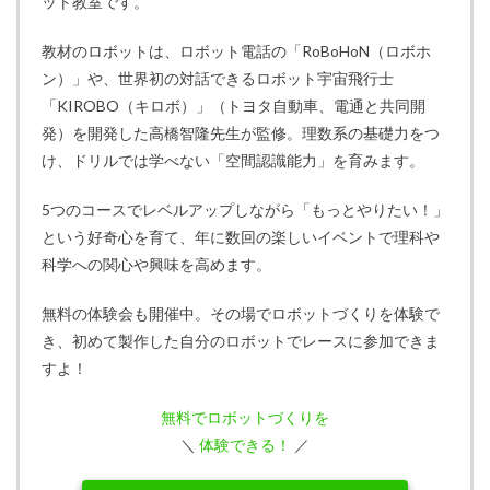
ット教室です。
教材のロボットは、ロボット電話の「RoBoHoN（ロボホ
ン）」や、世界初の対話できるロボット宇宙飛行士
「KIROBO（キロボ）」（トヨタ自動車、電通と共同開
発）を開発した高橋智隆先生が監修。理数系の基礎力をつ
け、ドリルでは学べない「空間認識能力」を育みます。
5つのコースでレベルアップしながら「もっとやりたい！」
という好奇心を育て、年に数回の楽しいイベントで理科や
科学への関心や興味を高めます。
無料の体験会も開催中。その場でロボットづくりを体験で
き、初めて製作した自分のロボットでレースに参加できま
すよ！
無料でロボットづくりを
＼
体験できる！
／