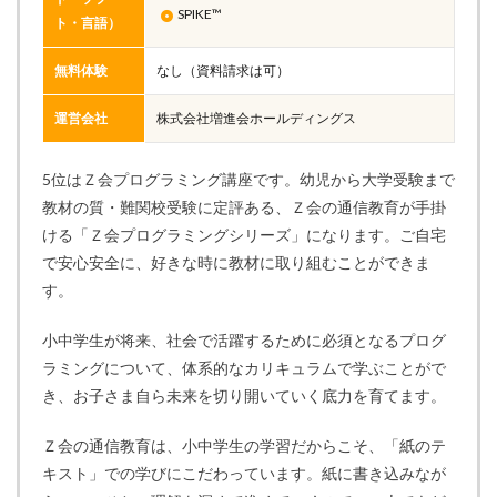
SPIKE™
ト・言語）
無料体験
なし（資料請求は可）
運営会社
株式会社増進会ホールディングス
5位はＺ会プログラミング講座です。幼児から大学受験まで
教材の質・難関校受験に定評ある、Ｚ会の通信教育が手掛
ける「Ｚ会プログラミングシリーズ」になります。ご自宅
で安心安全に、好きな時に教材に取り組むことができま
す。
小中学生が将来、社会で活躍するために必須となるプログ
ラミングについて、体系的なカリキュラムで学ぶことがで
き、お子さま自ら未来を切り開いていく底力を育てます。
Ｚ会の通信教育は、小中学生の学習だからこそ、「紙のテ
キスト」での学びにこだわっています。紙に書き込みなが