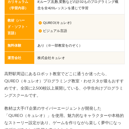
カリキュラム
if,ループ,乱数,変数などの計32ものプログラミング概
（学習内容）
念を全420レッスンを通じて学習
教材（ハー
QUREO(キュレオ)
ド・ソフト・
ビジュアル言語
言語）
無料体験
あり（※一部教室をのぞく）
運営会社
株式会社キュレオ
高野駅周辺にあるロボット教室でどこに通うか迷ったら、
QUREO（キュレオ）プログラミング教室・わせスタが最もおすす
めです。全国に2,500校以上展開している、小学生向けプログラミ
ングスクールです。
教材は大手IT企業のサイバーエージェントが開発した
「QUREO（キュレオ）」を使用。魅力的なキャラクターや本格的
なストーリー設定があり、ゲームを作りながら楽しく夢中になっ