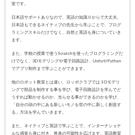
室です。
日本語サポートありなので、英語の知識０からで大丈夫。
日本語もできるネイティブの先生から学ぶことで、プログ
ラミングスキルだけでなく、自然と英語も身についていき
ます。
また、学校の授業で使うScratchを使ったプログラミングだ
けでなく、3Dモデリングや電子回路設計、UnityやPython
でアプリ制作まで学ぶことができます。
他のロボット教室とは違い、ロッボクラブでは３Dモデリ
ングで部品を制作する事を学び、電子回路設計を学んでど
うすれば動かせるのか、光らせる事ができるのかを学び、
「自分の頭の中にある新しいモノを世の中に新しく創造す
る」方法を学んでいきます。
また、ネイティブと英語で学ぶことで、インターナショナ
ルな感覚も身に付き、将来の可能性を広げます。英語教室