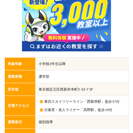
対象年齢
小学校2年生以降
授業形態
通学型
所在地
東京都足立区西新井本町5-13-7 1F
東武スカイツリーライン「西新井駅」徒歩17分
交通アクセス
日暮里・舎人ライナー「高野駅」徒歩19分
授業形式
個別指導