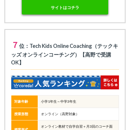
サイトはコチラ
７
位：Tech Kids Online Coaching（テックキ
ッズ オンラインコーチング）【高野で受講
OK】
対象年齢
小学1年生～中学3年生
授業形態
オンライン（高野対象）
オンライン教材で自学自習＋月3回のコーチ面
授業形式