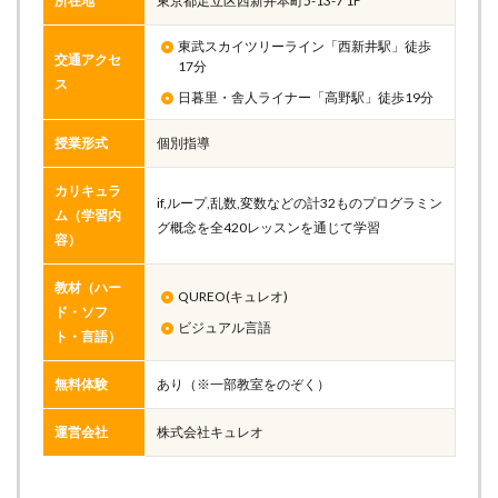
所在地
東京都足立区西新井本町5-13-7 1F
東武スカイツリーライン「西新井駅」徒歩
交通アクセ
17分
ス
日暮里・舎人ライナー「高野駅」徒歩19分
授業形式
個別指導
カリキュラ
if,ループ,乱数,変数などの計32ものプログラミン
ム（学習内
グ概念を全420レッスンを通じて学習
容）
教材（ハー
QUREO(キュレオ)
ド・ソフ
ビジュアル言語
ト・言語）
無料体験
あり（※一部教室をのぞく）
運営会社
株式会社キュレオ