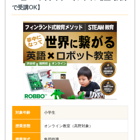
で受講OK】
対象年齢
小学生
授業形態
オンライン教室（高野対象）
授業形式
集団指導