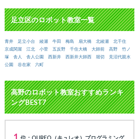
足立区のロボット教室一覧
青井
足立小台
綾瀬
牛田
梅島
扇大橋
北綾瀬
北千住
京成関屋
江北
小菅
五反野
千住大橋
大師前
高野
竹ノ
塚
舎人
舎人公園
西新井
西新井大師西
堀切
見沼代親水
公園
谷在家
六町
高野のロボット教室おすすめランキ
ングBEST7
１
位：QUREO（キュレオ）プログラミング