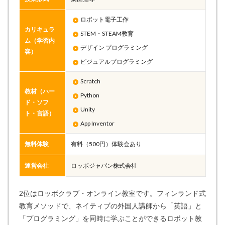
ロボット電子工作
カリキュラ
STEM・STEAM教育
ム（学習内
デザイン プログラミング
容）
ビジュアルプログラミング
Scratch
教材（ハー
Python
ド・ソフ
Unity
ト・言語）
App Inventor
無料体験
有料（500円）体験会あり
運営会社
ロッボジャパン株式会社
2位はロッボクラブ・オンライン教室です。フィンランド式
教育メソッドで、ネイティブの外国人講師から「英語」と
「プログラミング」を同時に学ぶことができるロボット教