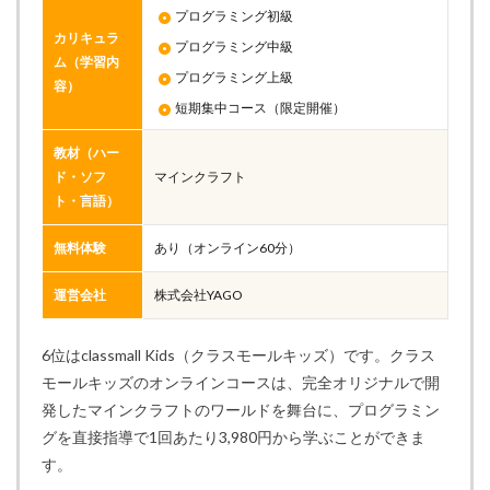
プログラミング初級
カリキュラ
プログラミング中級
ム（学習内
プログラミング上級
容）
短期集中コース（限定開催）
教材（ハー
ド・ソフ
マインクラフト
ト・言語）
無料体験
あり（オンライン60分）
運営会社
株式会社YAGO
6位はclassmall Kids（クラスモールキッズ）です。クラス
モールキッズのオンラインコースは、完全オリジナルで開
発したマインクラフトのワールドを舞台に、プログラミン
グを直接指導で1回あたり3,980円から学ぶことができま
す。