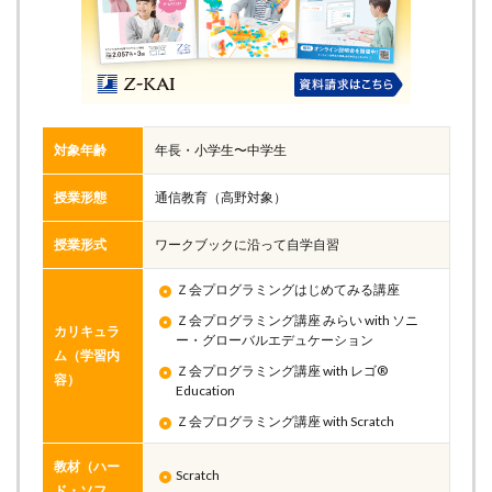
対象年齢
年長・小学生〜中学生
授業形態
通信教育（高野対象）
授業形式
ワークブックに沿って自学自習
Ｚ会プログラミングはじめてみる講座
Ｚ会プログラミング講座 みらい with ソニ
カリキュラ
ー・グローバルエデュケーション
ム（学習内
Ｚ会プログラミング講座 with レゴ®
容）
Education
Ｚ会プログラミング講座 with Scratch
教材（ハー
Scratch
ド・ソフ