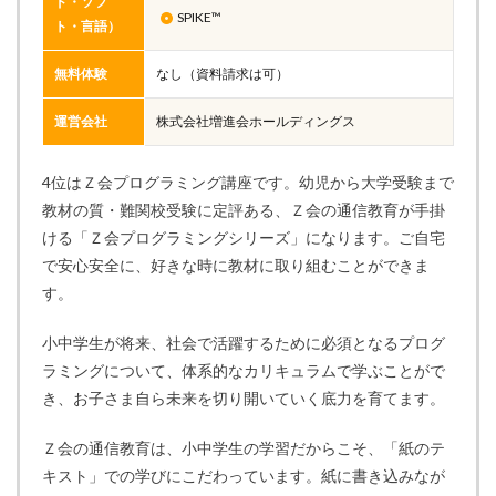
ド・ソフ
SPIKE™
ト・言語）
無料体験
なし（資料請求は可）
運営会社
株式会社増進会ホールディングス
4位はＺ会プログラミング講座です。幼児から大学受験まで
教材の質・難関校受験に定評ある、Ｚ会の通信教育が手掛
ける「Ｚ会プログラミングシリーズ」になります。ご自宅
で安心安全に、好きな時に教材に取り組むことができま
す。
小中学生が将来、社会で活躍するために必須となるプログ
ラミングについて、体系的なカリキュラムで学ぶことがで
き、お子さま自ら未来を切り開いていく底力を育てます。
Ｚ会の通信教育は、小中学生の学習だからこそ、「紙のテ
キスト」での学びにこだわっています。紙に書き込みなが