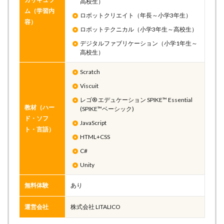
高校生）
ム（学習内
ロボットクリエイト（年長～小学3年生）
容）
ロボットテクニカル（小学3年生～高校生）
デジタルファブリケーション（小学1年生～
高校生）
Scratch
Viscuit
レゴ® エデュケーション SPIKE™ Essential
教材（ハー
(SPIKE™ベーシック)
ド・ソフ
JavaScript
ト・言語）
HTML+CSS
C#
Unity
無料体験
あり
運営会社
株式会社 LITALICO