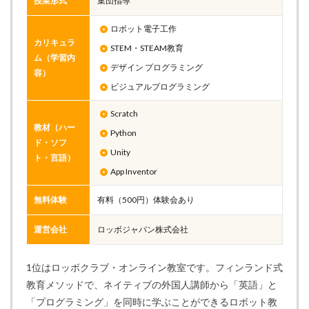
授業形式
集団指導
ロボット電子工作
カリキュラ
STEM・STEAM教育
ム（学習内
デザイン プログラミング
容）
ビジュアルプログラミング
Scratch
教材（ハー
Python
ド・ソフ
Unity
ト・言語）
App Inventor
無料体験
有料（500円）体験会あり
運営会社
ロッボジャパン株式会社
1位はロッボクラブ・オンライン教室です。フィンランド式
教育メソッドで、ネイティブの外国人講師から「英語」と
「プログラミング」を同時に学ぶことができるロボット教