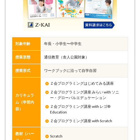
対象年齢
年長・小学生〜中学生
授業形態
通信教育（舎人公園対象）
授業形式
ワークブックに沿って自学自習
Ｚ会プログラミングはじめてみる講座
Ｚ会プログラミング講座 みらい with ソニ
カリキュラ
ー・グローバルエデュケーション
ム（学習内
Ｚ会プログラミング講座 with レゴ®
容）
Education
Ｚ会プログラミング講座 with Scratch
教材（ハー
Scratch