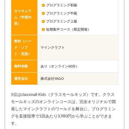
プログラミング初級
カリキュラ
プログラミング中級
ム（学習内
プログラミング上級
容）
短期集中コース（限定開催）
教材（ハー
ド・ソフ
マインクラフト
ト・言語）
無料体験
あり（オンライン60分）
運営会社
株式会社YAGO
5位はclassmall Kids（クラスモールキッズ）です。クラス
モールキッズのオンラインコースは、完全オリジナルで開
発したマインクラフトのワールドを舞台に、プログラミン
グを直接指導で1回あたり3,980円から学ぶことができま
す。