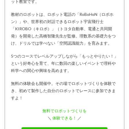
ット教室です。
教材のロボットは、ロボット電話の「RoBoHoN（ロボホ
ン）」や、世界初の対話できるロボット宇宙飛行士
「KIROBO（キロボ）」（トヨタ自動車、電通と共同開
発）を開発した高橋智隆先生が監修。理数系の基礎力をつ
け、ドリルでは学べない「空間認識能力」を育みます。
5つのコースでレベルアップしながら「もっとやりたい！」
という好奇心を育て、年に数回の楽しいイベントで理科や
科学への関心や興味を高めます。
無料の体験会も開催中。その場でロボットづくりを体験で
き、初めて製作した自分のロボットでレースに参加できま
すよ！
無料でロボットづくりを
＼
体験できる！
／