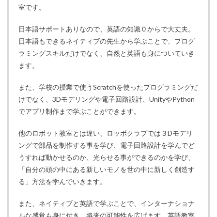
室です。
日本語サポートありなので、英語の知識０からで大丈夫。
日本語もできるネイティブの先生から学ぶことで、プログ
ラミングスキルだけでなく、自然と英語も身についていき
ます。
また、学校の授業で使うScratchを使ったプログラミングだ
けでなく、3Dモデリングや電子回路設計、UnityやPython
でアプリ制作まで学ぶことができます。
他のロボット教室とは違い、ロッボクラブでは３Dモデリ
ングで部品を制作する事を学び、電子回路設計を学んでど
うすれば動かせるのか、光らせる事ができるのかを学び、
「自分の頭の中にある新しいモノを世の中に新しく創造す
る」方法を学んでいきます。
また、ネイティブと英語で学ぶことで、インターナショナ
ルな感覚も身に付き、将来の可能性を広げます。英語教室