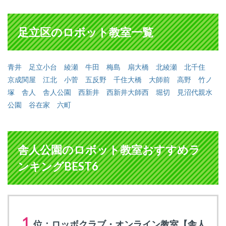
足立区のロボット教室一覧
青井
足立小台
綾瀬
牛田
梅島
扇大橋
北綾瀬
北千住
京成関屋
江北
小菅
五反野
千住大橋
大師前
高野
竹ノ
塚
舎人
舎人公園
西新井
西新井大師西
堀切
見沼代親水
公園
谷在家
六町
舎人公園のロボット教室おすすめラ
ンキングBEST6
１
位：ロッボクラブ・オンライン教室【舎人