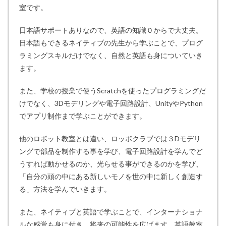
室です。
日本語サポートありなので、英語の知識０からで大丈夫。
日本語もできるネイティブの先生から学ぶことで、プログ
ラミングスキルだけでなく、自然と英語も身についていき
ます。
また、学校の授業で使うScratchを使ったプログラミングだ
けでなく、3Dモデリングや電子回路設計、UnityやPython
でアプリ制作まで学ぶことができます。
他のロボット教室とは違い、ロッボクラブでは３Dモデリ
ングで部品を制作する事を学び、電子回路設計を学んでど
うすれば動かせるのか、光らせる事ができるのかを学び、
「自分の頭の中にある新しいモノを世の中に新しく創造す
る」方法を学んでいきます。
また、ネイティブと英語で学ぶことで、インターナショナ
ルな感覚も身に付き、将来の可能性を広げます。英語教室