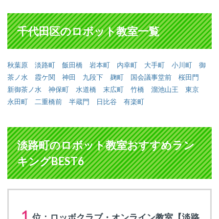
千代田区のロボット教室一覧
秋葉原
淡路町
飯田橋
岩本町
内幸町
大手町
小川町
御
茶ノ水
霞ケ関
神田
九段下
麹町
国会議事堂前
桜田門
新御茶ノ水
神保町
水道橋
末広町
竹橋
溜池山王
東京
永田町
二重橋前
半蔵門
日比谷
有楽町
淡路町のロボット教室おすすめラン
キングBEST6
１
位：ロッボクラブ・オンライン教室【淡路