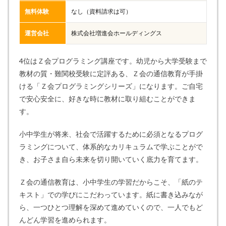
無料体験
なし（資料請求は可）
運営会社
株式会社増進会ホールディングス
4位はＺ会プログラミング講座です。幼児から大学受験まで
教材の質・難関校受験に定評ある、Ｚ会の通信教育が手掛
ける「Ｚ会プログラミングシリーズ」になります。ご自宅
で安心安全に、好きな時に教材に取り組むことができま
す。
小中学生が将来、社会で活躍するために必須となるプログ
ラミングについて、体系的なカリキュラムで学ぶことがで
き、お子さま自ら未来を切り開いていく底力を育てます。
Ｚ会の通信教育は、小中学生の学習だからこそ、「紙のテ
キスト」での学びにこだわっています。紙に書き込みなが
ら、一つひとつ理解を深めて進めていくので、一人でもど
んどん学習を進められます。