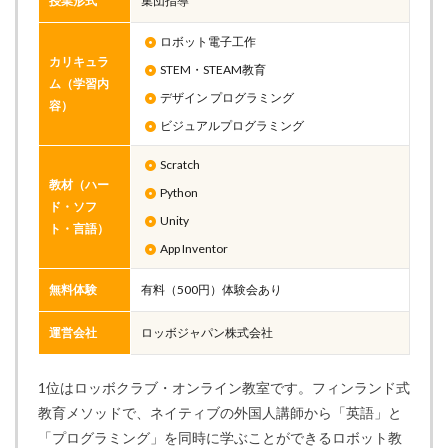
授業形式
集団指導
ロボット電子工作
カリキュラ
STEM・STEAM教育
ム（学習内
デザイン プログラミング
容）
ビジュアルプログラミング
Scratch
教材（ハー
Python
ド・ソフ
Unity
ト・言語）
App Inventor
無料体験
有料（500円）体験会あり
運営会社
ロッボジャパン株式会社
1位はロッボクラブ・オンライン教室です。フィンランド式
教育メソッドで、ネイティブの外国人講師から「英語」と
「プログラミング」を同時に学ぶことができるロボット教