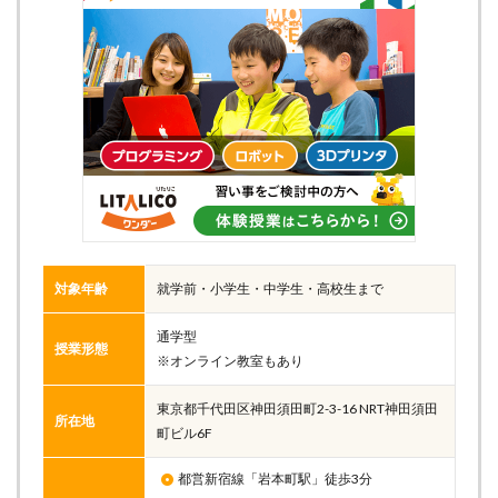
対象年齢
就学前・小学生・中学生・高校生まで
通学型
授業形態
※オンライン教室もあり
東京都千代田区神田須田町2-3-16 NRT神田須田
所在地
町ビル6F
都営新宿線「岩本町駅」徒歩3分