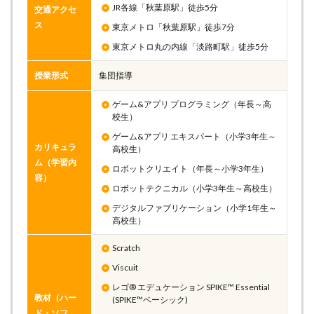
JR各線「秋葉原駅」徒歩5分
交通アクセ
ス
東京メトロ「秋葉原駅」徒歩7分
東京メトロ丸の内線「淡路町駅」徒歩5分
授業形式
集団指導
ゲーム&アプリ プログラミング（年長～高
校生）
ゲーム&アプリ エキスパート（小学3年生～
カリキュラ
高校生）
ム（学習内
ロボットクリエイト（年長～小学3年生）
容）
ロボットテクニカル（小学3年生～高校生）
デジタルファブリケーション（小学1年生～
高校生）
Scratch
Viscuit
レゴ® エデュケーション SPIKE™ Essential
教材（ハー
(SPIKE™ベーシック)
ド・ソフ