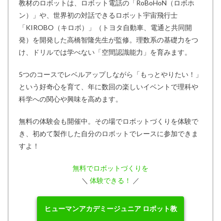
教材のロボットは、ロボット電話の「RoBoHoN（ロボホ
ン）」や、世界初の対話できるロボット宇宙飛行士
「KIROBO（キロボ）」（トヨタ自動車、電通と共同開
発）を開発した高橋智隆先生が監修。理数系の基礎力をつ
け、ドリルでは学べない「空間認識能力」を育みます。
5つのコースでレベルアップしながら「もっとやりたい！」
という好奇心を育て、年に数回の楽しいイベントで理科や
科学への関心や興味を高めます。
無料の体験会も開催中。その場でロボットづくりを体験で
き、初めて製作した自分のロボットでレースに参加できま
すよ！
無料でロボットづくりを
＼
体験できる！
／
ヒューマンアカデミージュニア ロボット教