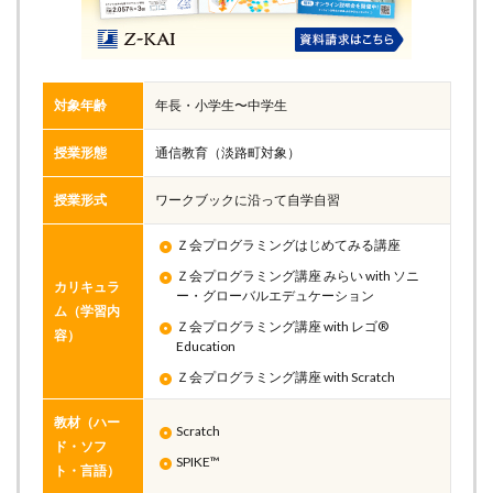
対象年齢
年長・小学生〜中学生
授業形態
通信教育（淡路町対象）
授業形式
ワークブックに沿って自学自習
Ｚ会プログラミングはじめてみる講座
Ｚ会プログラミング講座 みらい with ソニ
カリキュラ
ー・グローバルエデュケーション
ム（学習内
Ｚ会プログラミング講座 with レゴ®
容）
Education
Ｚ会プログラミング講座 with Scratch
教材（ハー
Scratch
ド・ソフ
SPIKE™
ト・言語）