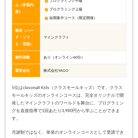
プログラミング中級
ム（学習内
プログラミング上級
容）
短期集中コース（限定開催）
教材（ハー
ド・ソフ
マインクラフト
ト・言語）
無料体験
あり（オンライン60分）
運営会社
株式会社YAGO
5位はclassmall Kids（クラスモールキッズ）です。クラス
モールキッズのオンラインコースは、完全オリジナルで開
発したマインクラフトのワールドを舞台に、プログラミン
グを直接指導で1回あたり3,980円から学ぶことができま
す。
月謝制ではなく、単発のオンラインコースとして受講でき