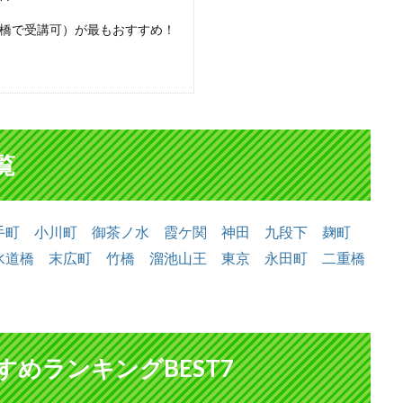
橋で受講可）が最もおすすめ！
覧
手町
小川町
御茶ノ水
霞ケ関
神田
九段下
麹町
水道橋
末広町
竹橋
溜池山王
東京
永田町
二重橋
めランキングBEST7