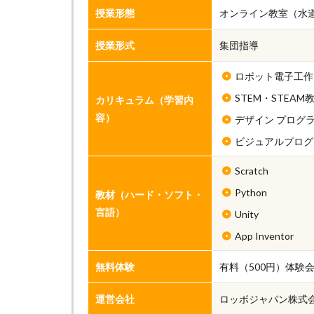
授業形態
オンライン教室（水
授業形式
集団指導
ロボット電子工作
STEM・STEAM
カリキュラム（学習内
容）
デザイン プログ
ビジュアルプログ
Scratch
Python
教材（ハード・ソフト・
言語）
Unity
App Inventor
無料体験
有料（500円）体験
運営会社
ロッボジャパン株式