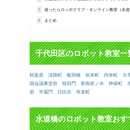
3
迷ったらロッボクラブ・オンライン教室（水道
4
まとめ
千代田区のロボット教室一
秋葉原
淡路町
飯田橋
岩本町
内幸町
大
国会議事堂前
桜田門
新御茶ノ水
神保町
前
半蔵門
日比谷
有楽町
水道橋のロボット教室おすす