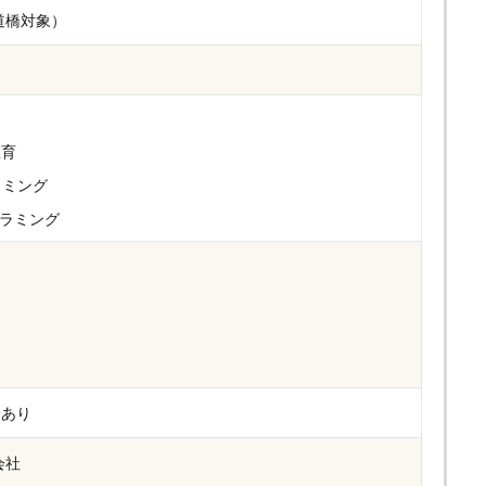
道橋対象）
教育
ラミング
ラミング
会あり
会社