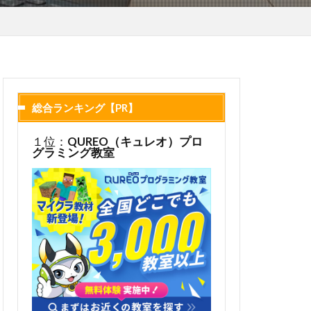
総合ランキング【PR】
１位：
QUREO（キュレオ）プロ
グラミング教室