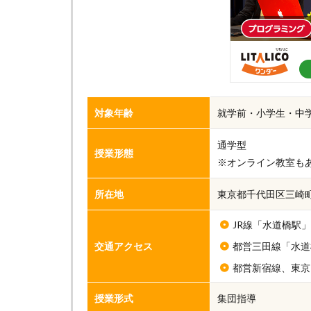
対象年齢
就学前・小学生・中
通学型
授業形態
※オンライン教室も
所在地
東京都千代田区三崎町3-
JR線「水道橋駅
交通アクセス
都営三田線「水道
都営新宿線、東京
授業形式
集団指導