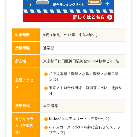
対象年齢
5歳（年長）〜15歳（中学3年生）
授業形態
通学型
所在地
東京都千代田区神田駿河台2-3-14 桜井ビル5階
JR中央本線「御茶ノ水駅」御茶ノ水橋口徒
歩5分
交通アクセ
ス
東京メトロ千代田線「新御茶ノ水駅」徒歩8
分
授業形式
集団指導
Kicksジュニアエリート（年長〜小2）
カリキュラ
ム（学習内
crefusコース（小3〜年齢に合わせてステッ
容）
プアップ）