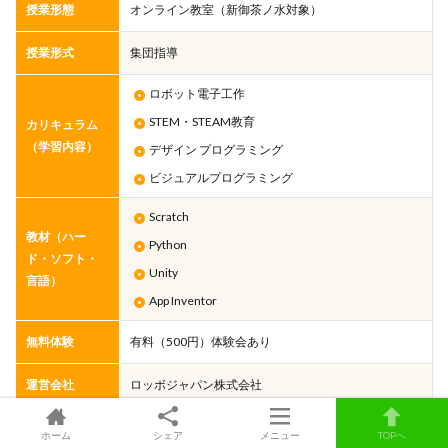
授業形態
オンライン教室（新御茶ノ水対象）
授業形式
集団指導
ロボット電子工作
STEM・STEAM教育
カリキュラム
（学習内容）
デザイン プログラミング
ビジュアルプログラミング
Scratch
教材（ハー
Python
ド・ソフト・
Unity
言語）
App Inventor
無料体験
有料（500円）体験会あり
運営会社
ロッボジャパン株式会社
ホーム
シェア
メニュー
TOPへ
新御茶ノ水駅周辺にあるロボット教室でどこに通うか迷ったら、