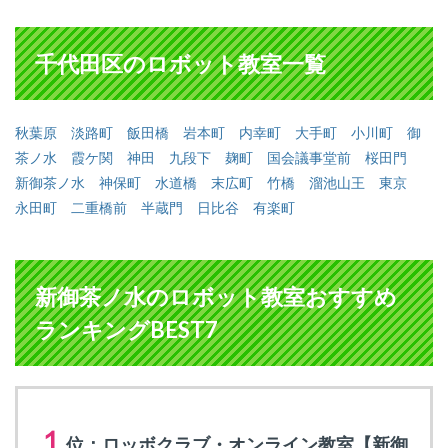
千代田区のロボット教室一覧
秋葉原
淡路町
飯田橋
岩本町
内幸町
大手町
小川町
御
茶ノ水
霞ケ関
神田
九段下
麹町
国会議事堂前
桜田門
新御茶ノ水
神保町
水道橋
末広町
竹橋
溜池山王
東京
永田町
二重橋前
半蔵門
日比谷
有楽町
新御茶ノ水のロボット教室おすすめ
ランキングBEST7
１
位：ロッボクラブ・オンライン教室【新御