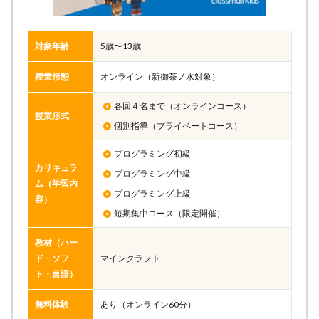
対象年齢
5歳〜13歳
授業形態
オンライン（新御茶ノ水対象）
各回４名まで（オンラインコース）
授業形式
個別指導（プライベートコース）
プログラミング初級
カリキュラ
プログラミング中級
ム（学習内
プログラミング上級
容）
短期集中コース（限定開催）
教材（ハー
ド・ソフ
マインクラフト
ト・言語）
無料体験
あり（オンライン60分）