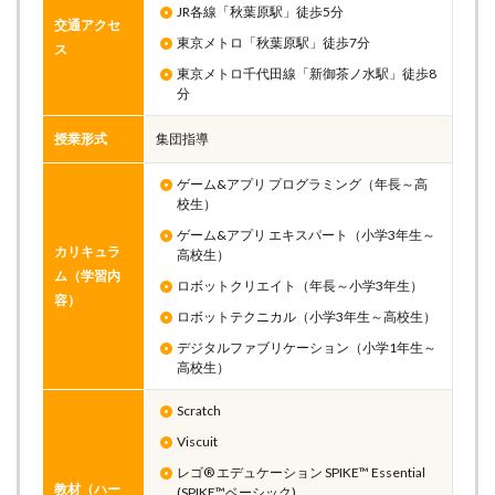
JR各線「秋葉原駅」徒歩5分
交通アクセ
東京メトロ「秋葉原駅」徒歩7分
ス
東京メトロ千代田線「新御茶ノ水駅」徒歩8
分
授業形式
集団指導
ゲーム&アプリ プログラミング（年長～高
校生）
ゲーム&アプリ エキスパート（小学3年生～
カリキュラ
高校生）
ム（学習内
ロボットクリエイト（年長～小学3年生）
容）
ロボットテクニカル（小学3年生～高校生）
デジタルファブリケーション（小学1年生～
高校生）
Scratch
Viscuit
レゴ® エデュケーション SPIKE™ Essential
教材（ハー
(SPIKE™ベーシック)