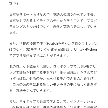
室です。
日本語サポートありなので、英語の知識０からで大丈夫。
日本語もできるネイティブの先生から学ぶことで、プログ
ラミングスキルだけでなく、自然と英語も身についていき
ます。
また、学校の授業で使うScratchを使ったプログラミングだ
けでなく、3Dモデリングや電子回路設計、UnityやPython
でアプリ制作まで学ぶことができます。
他のロボット教室とは違い、ロッボクラブでは３Dモデリ
ングで部品を制作する事を学び、電子回路設計を学んでど
うすれば動かせるのか、光らせる事ができるのかを学び、
「自分の頭の中にある新しいモノを世の中に新しく創造す
る」方法を学んでいきます。
また、ネイティブと英語で学ぶことで、インターナショナ
ルな感覚も身に付き、将来の可能性を広げます。英語教室