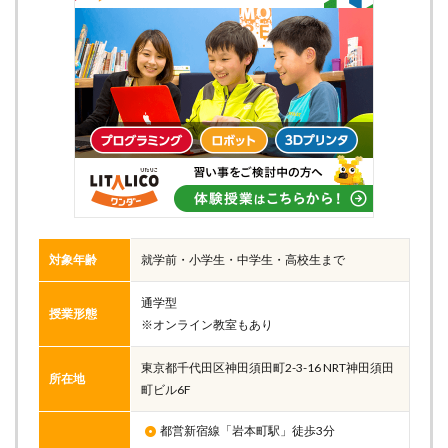
対象年齢
就学前・小学生・中学生・高校生まで
通学型
授業形態
※オンライン教室もあり
東京都千代田区神田須田町2-3-16 NRT神田須田
所在地
町ビル6F
都営新宿線「岩本町駅」徒歩3分