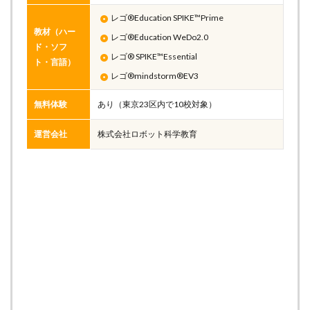
レゴ®Education SPIKE™Prime
教材（ハー
レゴ®Education WeDo2.0
ド・ソフ
レゴ® SPIKE™Essential
ト・言語）
レゴ®mindstorm®EV3
無料体験
あり（東京23区内で10校対象）
運営会社
株式会社ロボット科学教育