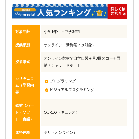
対象年齢
小学1年生～中学3年生
授業形態
オンライン（新御茶ノ水対象）
オンライン教材で自学自習＋月3回のコーチ面
授業形式
談＋チャットサポート
カリキュラ
プログラミング
ム（学習内
ビジュアルプログラミング
容）
教材（ハー
ド・ソフ
QUREO（キュレオ）
ト・言語）
無料体験
あり（オンライン）