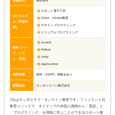
授業形式
集団指導
ロボット電子工作
カリキュラ
STEM・STEAM教育
ム（学習内
デザイン プログラミング
容）
ビジュアルプログラミング
Scratch
教材（ハー
Python
ド・ソフ
Unity
ト・言語）
App Inventor
無料体験
有料（500円）体験会あり
運営会社
ロッボジャパン株式会社
1位はロッボクラブ・オンライン教室です。フィンランド式
教育メソッドで、ネイティブの外国人講師から「英語」と
「プログラミング」を同時に学ぶことができるロボット教