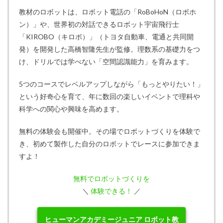
教材のロボットは、ロボット電話の「RoBoHoN（ロボホ
ン）」や、世界初の対話できるロボット宇宙飛行士
「KIROBO（キロボ）」（トヨタ自動車、電通と共同開
発）を開発した高橋智隆先生が監修。理数系の基礎力をつ
け、ドリルでは学べない「空間認識能力」を育みます。
5つのコースでレベルアップしながら「もっとやりたい！」
という好奇心を育て、年に数回の楽しいイベントで理科や
科学への関心や興味を高めます。
無料の体験会も開催中。その場でロボットづくりを体験で
き、初めて製作した自分のロボットでレースに参加できま
すよ！
無料でロボットづくりを
＼
体験できる！
／
ヒューマンアカデミージュニア ロボット教